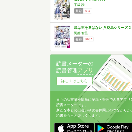
平坂 読
登録
804
烏は主を選ばない 八咫烏シリーズ 2
阿部 智里
登録
8407
読書メーターの
読書管理
アプリ
詳しくはこちら
日々の読書量を簡単に記録・管理できるアプリ
読書メーターです。
新たな本との出会いや読書仲間とのつながりが
読書をもっと楽しくします。