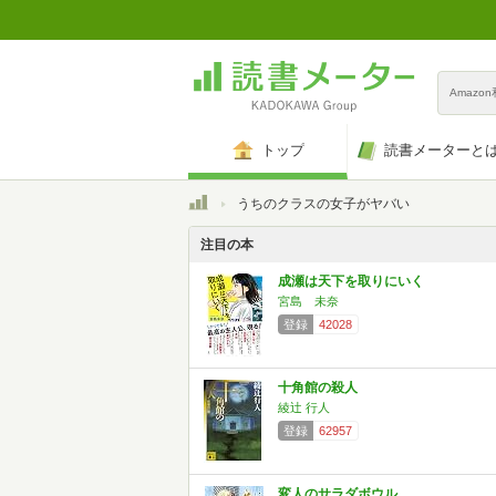
Amazo
トップ
読書メーターと
トップ
うちのクラスの女子がヤバい
注目の本
成瀬は天下を取りにいく
宮島 未奈
登録
42028
十角館の殺人
綾辻 行人
登録
62957
変人のサラダボウル