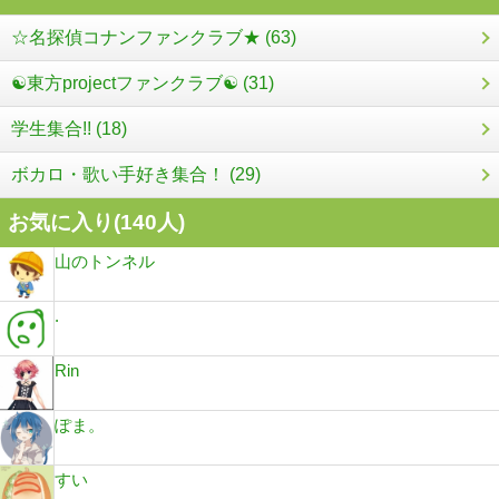
☆名探偵コナンファンクラブ★ (63)
☯東方projectファンクラブ☯ (31)
学生集合!! (18)
ボカロ・歌い手好き集合！ (29)
お気に入り(
140
人)
山のトンネル
.
Rin
ぽま。
すい