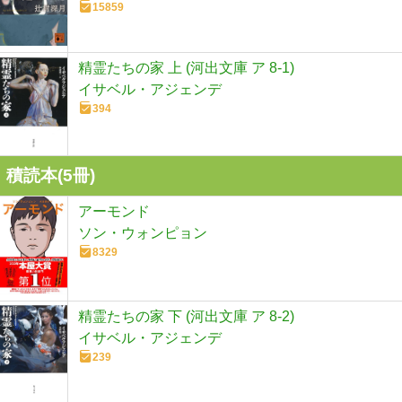
15859
精霊たちの家 上 (河出文庫 ア 8-1)
イサベル・アジェンデ
394
積読本(
5
冊)
アーモンド
ソン・ウォンピョン
8329
精霊たちの家 下 (河出文庫 ア 8-2)
イサベル・アジェンデ
239