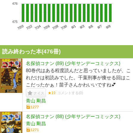
476
475
7/24
7/30
8/5
7/20
7/26
8/1
8/7
7/22
7/28
8/3
8/9
読み終わった本(
476
冊)
名探偵コナン (89) (少年サンデーコミックス)
80巻代はある程度読んだと思っていましたが、こ
れだけは初読みでした。千葉刑事が痩せる回はこ
こだったかぁ！苗子さんかわいいですね💕
★19
コメントする(
0
)
ナイス
青山 剛昌
1277
名探偵コナン (88) (少年サンデーコミックス)
青山 剛昌
1271