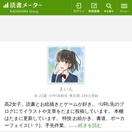
ログイン
新規登録
本を探
まいん
女
21歳
小/中/高校生
東京都
149人登録
高2女子。読書とお絵描きとゲームが好き。 ↑URL先のブ
ログにてイラストや文章をたまに投稿しています。 本棚
はたまに更新しています。 特技:お絵かき、書道、ポーカ
ーフェイス(！？)、手先作業、…
→続きを読む