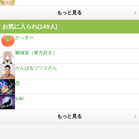
もっと見る
お気に入られ(
149
人)
かっきー
雛城算（東方好き）
がんばるツツミさん
恋
yuki
もっと見る