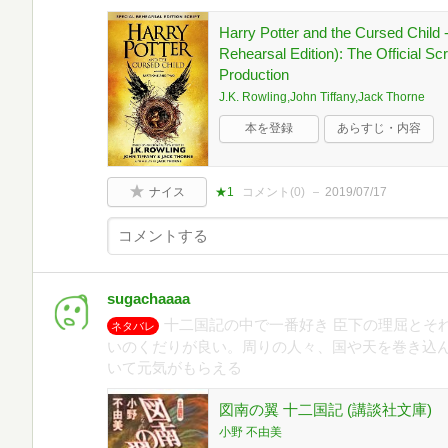
Harry Potter and the Cursed Child 
Rehearsal Edition): The Official Sc
Production
J.K. Rowling,John Tiffany,Jack Thorne
本を登録
あらすじ・内容
ナイス
★1
コメント(
0
)
2019/07/17
sugachaaaa
十二国記の中で一番好き 臣下の理屈とそ
ネタバレ
いのくだりが良い。周りの人々、国や天を巻き込
いて元気がもらえる
図南の翼 十二国記 (講談社文庫)
小野 不由美