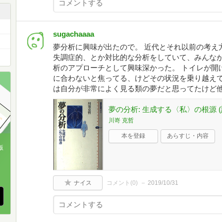
sugachaaaa
夢分析に興味が出たので。 近代とそれ以前の考え
失調症的、とか対比的な分析をしていて、みんな
析のアプローチとして興味深かった。 トイレが開
に合わないと焦ってる、けどその状況を乗り越え
は自分が非常によく見る類の夢だと思ってたけど
夢の分析: 生成する〈私〉の根源 (
川嵜 克哲
本を登録
あらすじ・内容
版
、
ナイス
コメント(
0
)
2019/10/31