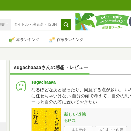
n和書
は
本ランキング
作家ランキング
sugachaaaa
さんの感想・レビュー
sugachaaaa
なるほどなあと思ったり、同意する点が多い。 い
に任せちゃいけない 自分の頭で考えて、自分の思
ーっと自分の芯に置いておきたい
新しい道徳
北野 武
本を登録
あらすじ・内容