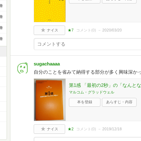
冊
冊
冊
ナイス
★7
コメント(
0
)
2020/03/20
冊
sugachaaaa
自分のことを省みて納得する部分が多く興味深か
第1感 「最初の2秒」の「なんと
マルコム・グラッドウェル
本を登録
あらすじ・内容
ナイス
★2
コメント(
0
)
2019/12/18