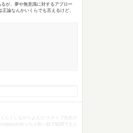
あるが、夢や無意識に対するアプロー
は正論なんかいくらでも言えるけど、
。
くんくしながらよんだ スネイプ先生の
orpiusがめっちゃ良い奴で聡明で主人