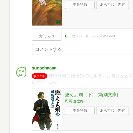
本を登録
あらすじ・内容
ナイス
★3
コメント(
0
)
2019/05/20
sugachaaaa
沖田総司に語る男の生き方、お雪さんとの
ネタバレ
にかっこいい
燃えよ剣（下） (新潮文庫)
司馬 遼太郎
本を登録
あらすじ・内容