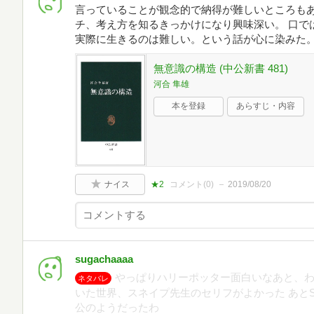
言っていることが観念的で納得が難しいところも
チ、考え方を知るきっかけになり興味深い。 口で
実際に生きるのは難しい。という話が心に染みた
無意識の構造 (中公新書 481)
河合 隼雄
本を登録
あらすじ・内容
ナイス
★2
コメント(
0
)
2019/08/20
sugachaaaa
やっぱりハリーポッター面白いなあと、わ
ネタバレ
いた世界、スネイプ先生のセリフがよかった あとSc
公のようだったわ