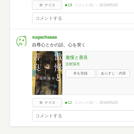
ナイス
★19
コメント(
0
)
2019/05/20
sugachaaaa
自尊心とかの話、心を突く
傲慢と善良
辻村深月
本を登録
あらすじ・内容
ナイス
★12
コメント(
0
)
2019/05/20