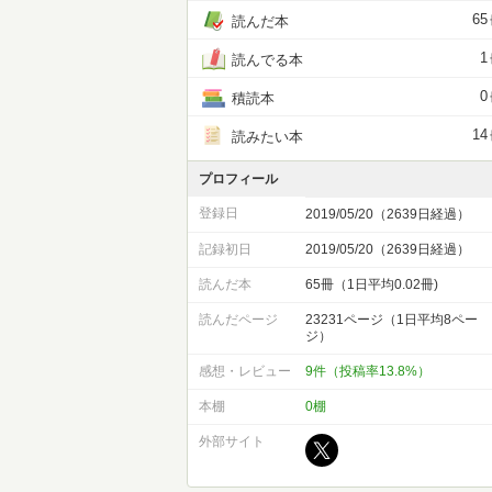
65
読んだ本
1
読んでる本
0
積読本
14
読みたい本
プロフィール
登録日
2019/05/20（2639日経過）
記録初日
2019/05/20（2639日経過）
読んだ本
65冊（1日平均0.02冊)
読んだページ
23231ページ（1日平均8ペー
ジ）
感想・レビュー
9件（投稿率13.8%）
本棚
0棚
外部サイト