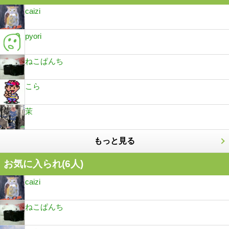
caizi
pyori
ねこぱんち
こら
茉
もっと見る
お気に入られ(
6
人)
caizi
ねこぱんち