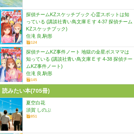
探偵チームKZスケッチブック 心霊スポットは知
っている (講談社青い鳥文庫 E す 4-37 探偵チーム
KZスケッチブック)
住滝 良,駒形
124
探偵チームKZ事件ノート 地獄の金星ボスママは
知っている (講談社青い鳥文庫 E す 4-38 探偵チー
ムKZ事件ノート)
住滝 良,駒形
145
読みたい本(
705
冊)
夏空白花
須賀 しのぶ
851