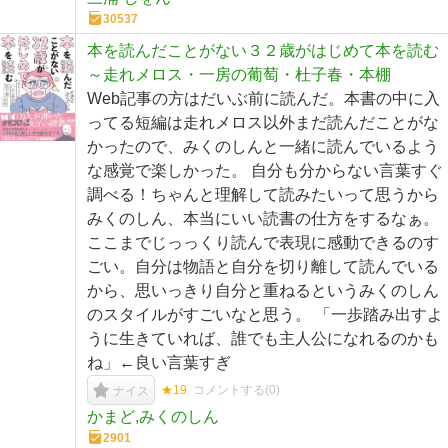
30537
本を読んだことがない３２歳がはじめて本を読む
～走れメロス・一房の葡萄・杜子春・本棚
Web記事の方はだいぶ前に読んだ。本書の中に入
ってる短編は走れメロス以外まだ読んだことがな
かったので、みくのしんと一緒に読んでいるよう
な感覚で楽しかった。 自分も分からない言葉すぐ
調べる！ちゃんと理解して読みたいって思うから
みくのしん、本当にいい読書の仕方をするなぁ。
ここまでじっっくり読んで表現に感動できるのす
ごい。自分は物語と自分を切り離して読んでいる
から、思いっきり自分と重ねるというみくのしん
のスタイルがすごいなと思う。 「一歩踏み出すよ
うに生きていれば、誰でも主人公になれるのかも
ね」←良い言葉すぎ
★19
コメントする(
0
)
ナイス
かまど,みくのしん
2901