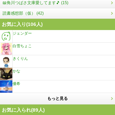
📖角川つばさ文庫愛してます🎵 (15)
読書感想部（仮） (42)
お気に入り(
106
人)
ジェンダー
白雪ちょこ
きくりん
かな
優希
もっと見る
お気に入られ(
89
人)