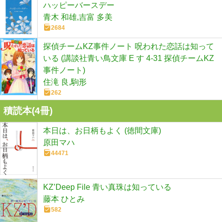
ハッピーバースデー
青木 和雄,吉富 多美
2684
探偵チームKZ事件ノート 呪われた恋話は知って
いる (講談社青い鳥文庫 E す 4-31 探偵チームKZ
事件ノート)
住滝 良,駒形
262
積読本(
4
冊)
本日は、お日柄もよく (徳間文庫)
原田マハ
44471
KZ’Deep File 青い真珠は知っている
藤本 ひとみ
582