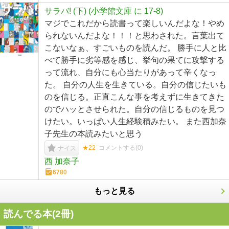
サラバ! (下) (小学館文庫 に 17-8)
マジでこれだから読書って楽しいんだよな！やめ
られないんだよな！！！と思わされた。言葉出て
こないなぁ、すごいものを読んだ。 勝手に人と比
べて勝手に劣等感を感じ、挙句の果てに攻撃する
って流れ、自分にも心当たりがあって辛くなっ
た。 自分の人生を生きている。自分の信じたいも
のを信じる。正直こんな事を考えずに生きてきた
のでハッとさせられた。自分の信じるものを見つ
けたい。いっぱい人生経験積みたい。 また西加奈
子先生の本読みたいと思う
★22
コメントする(
0
)
ナイス
西 加奈子
6780
もっと見る
読んでる本(
2
冊)