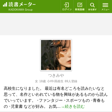
ログイン
新規登録
本を探
つきみや
女
18歳
小/中/高校生
89人登録
高校生になりました。 最近は有名どころを読みたいなと
思って、名作といわれている物を興味があるものから読ん
でいっています。 ･ファンタジー ･スポーツもの ･青春も
の ･児童書 などが好み。 お気…
→続きを読む