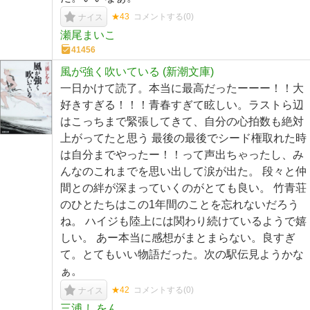
★43
コメントする(
0
)
ナイス
瀬尾まいこ
41456
風が強く吹いている (新潮文庫)
一日かけて読了。本当に最高だったーーー！！大
好きすぎる！！！青春すぎて眩しい。ラストら辺
はこっちまで緊張してきて、自分の心拍数も絶対
上がってたと思う 最後の最後でシード権取れた時
は自分までやったー！！って声出ちゃったし、み
んなのこれまでを思い出して涙が出た。 段々と仲
間との絆が深まっていくのがとても良い。 竹青荘
のひとたちはこの1年間のことを忘れないだろう
ね。 ハイジも陸上には関わり続けているようで嬉
しい。 あー本当に感想がまとまらない。良すぎ
て。とてもいい物語だった。次の駅伝見ようかな
ぁ。
★42
コメントする(
0
)
ナイス
三浦 しをん