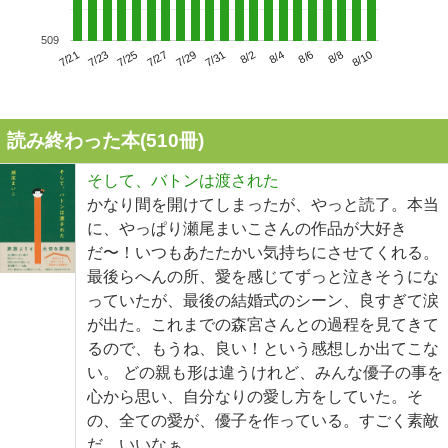
509
7/25
7/31
8/6
7/21
7/27
8/2
8/8
7/23
7/29
8/4
8/10
読み終わった本(
510
冊)
そして、バトンは渡された
かなり間を開けてしまったが、やっと読了。本当
に、やっぱり瀬尾まいこさんの作品が大好き
だ〜！いつもあたたかい気持ちにさせてくれる。
最後らへんの所、愛を感じてずっと泣きそうにな
っていたが、最後の結婚式のシーン、良すぎて涙
が出た。これまでの森宮さんとの過程を見てきて
るので、もうね、良い！という感想しか出てこな
い。 どの親も形は違うけれど、みんな優子の事を
心から思い、自分なりの愛し方をしていた。そ
の、全ての愛が、優子を作っている。すごく素敵
だ。いいなぁ。