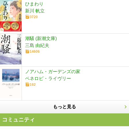
ひまわり
新川 帆立
3720
潮騒 (新潮文庫)
三島 由紀夫
14606
ノアハム・ガーデンズの家
ペネロピ・ライヴリー
192
もっと見る
コミュニティ