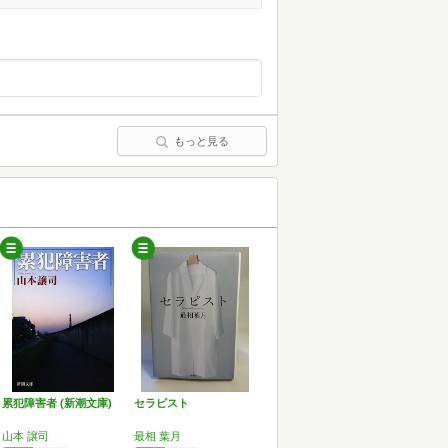
もっと見る
累犯障害者 (新潮文庫)
セラピスト
山本 譲司
最相 葉月