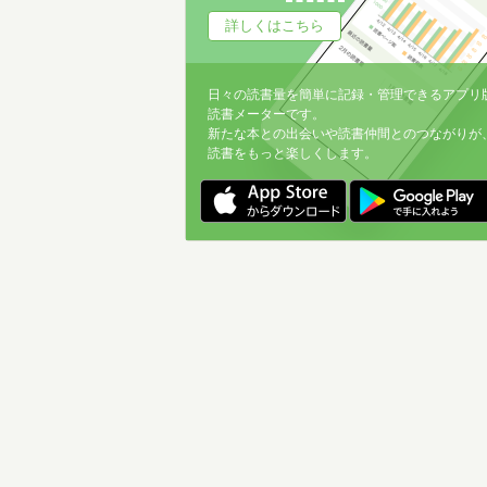
詳しくはこちら
日々の読書量を簡単に記録・管理できるアプリ
読書メーターです。
新たな本との出会いや読書仲間とのつながりが
読書をもっと楽しくします。