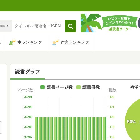
n和書
は
本ランキング
作家ランキング
読書グラフ
著者
読書ページ数
読書冊数
ページ数
冊数
37291
122
37290
121
37289
120
50
%
37288
119
37287
118