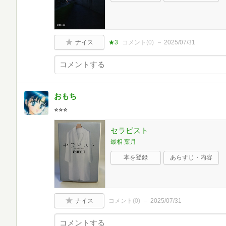
ナイス
★3
コメント(
0
)
2025/07/31
おもち
⭐︎⭐︎⭐︎
セラピスト
最相 葉月
本を登録
あらすじ・内容
ナイス
コメント(
0
)
2025/07/31