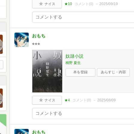
ナイス
★10
コメント(
0
)
2025/09/19
おもち
⭐︎⭐︎⭐︎
奴隷小説
桐野 夏生
本を登録
あらすじ・内容
ナイス
★4
コメント(
0
)
2025/08/09
おもち