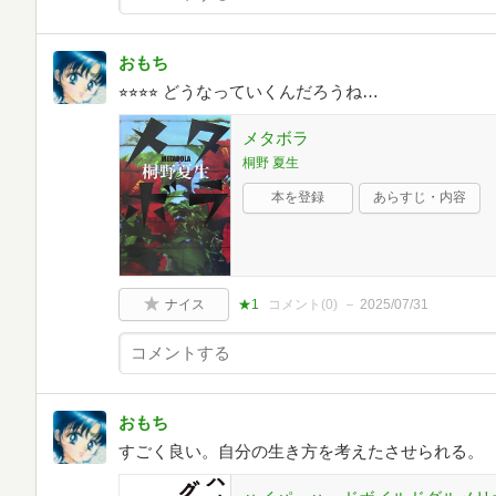
おもち
⭐︎⭐︎⭐︎⭐︎ どうなっていくんだろうね…
メタボラ
桐野 夏生
本を登録
あらすじ・内容
ナイス
★1
コメント(
0
)
2025/07/31
おもち
すごく良い。自分の生き方を考えたさせられる。