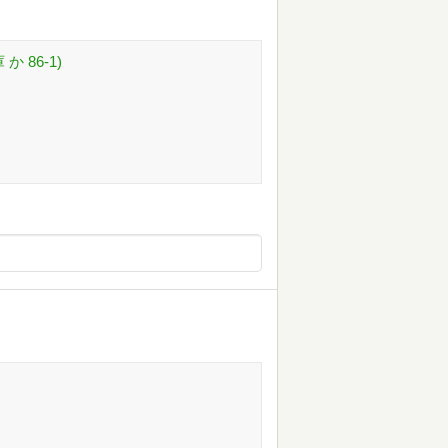
 86-1)