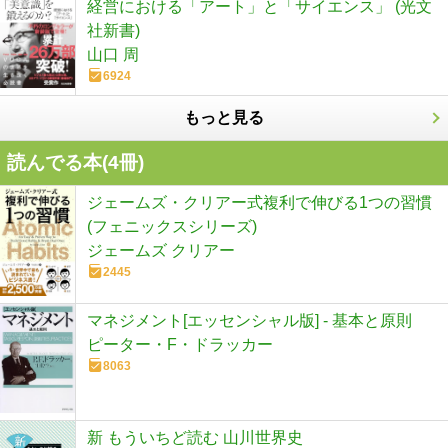
経営における「アート」と「サイエンス」 (光文
社新書)
山口 周
6924
もっと見る
読んでる本(
4
冊)
ジェームズ・クリアー式複利で伸びる1つの習慣
(フェニックスシリーズ)
ジェームズ クリアー
2445
マネジメント[エッセンシャル版] - 基本と原則
ピーター・F・ドラッカー
8063
新 もういちど読む 山川世界史