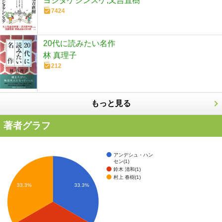
ヨシタケシンスケ,又吉直樹
7424
20代に読みたい名作
林 真理子
212
もっと見る
著者グラフ
アンデシュ・ハン
セン(1)
鈴木 清和(1)
村上 春樹(1)
33.3%
33.3%