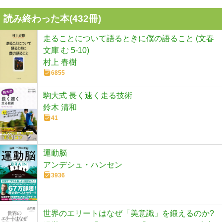
読み終わった本(
432
冊)
走ることについて語るときに僕の語ること (文春
文庫 む 5-10)
村上 春樹
6855
駒大式 長く速く走る技術
鈴木 清和
41
運動脳
アンデシュ・ハンセン
3936
世界のエリートはなぜ「美意識」を鍛えるのか?