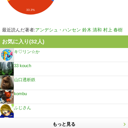
33.3%
最近読んだ著者:
アンデシュ・ハンセン
鈴木 清和
村上 春樹
お気に入り(
32
人)
キ♡リン☆か
33 kouch
山口透析鉄
kombu
ふじさん
もっと見る