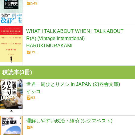
549
WHAT I TALK ABOUT WHEN I TALK ABOUT
R(A) (Vintage International)
HARUKI MURAKAMI
39
積読本(
3
冊)
世界一周ひとりメシ in JAPAN (幻冬舎文庫)
イシコ
93
理解しやすい政治・経済 (シグマベスト)
6