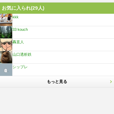
お気に入られ(
29
人)
kkk
33 kouch
轟直人
山口透析鉄
シップレ
もっと見る