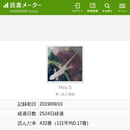
ログイン
新規登録
本を探
Hira S
男
29人登録
記録初日
2019/09/10
経過日数
2524日経過
読んだ本
432冊（1日平均0.17冊)