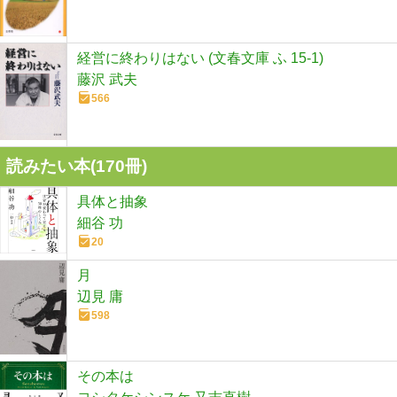
経営に終わりはない (文春文庫 ふ 15-1)
藤沢 武夫
566
読みたい本(
170
冊)
具体と抽象
細谷 功
20
月
辺見 庸
598
その本は