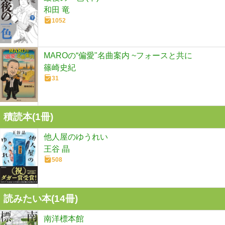
和田 竜
1052
MAROの“偏愛"名曲案内 ~フォースと共に
篠崎史紀
31
積読本(
1
冊)
他人屋のゆうれい
王谷 晶
508
読みたい本(
14
冊)
南洋標本館