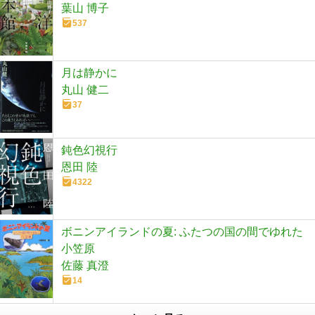
葉山 博子
537
月は静かに
丸山 健二
37
鈍色幻視行
恩田 陸
4322
ボニンアイランドの夏: ふたつの国の間でゆれた
小笠原
佐藤 真澄
14