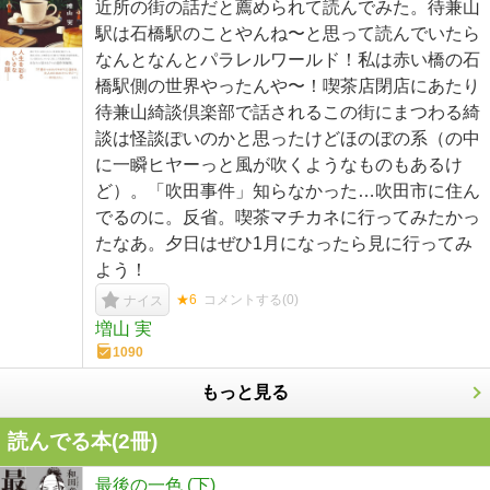
近所の街の話だと薦められて読んでみた。待兼山
駅は石橋駅のことやんね〜と思って読んでいたら
なんとなんとパラレルワールド！私は赤い橋の石
橋駅側の世界やったんや〜！喫茶店閉店にあたり
待兼山綺談倶楽部で話されるこの街にまつわる綺
談は怪談ぽいのかと思ったけどほのぼの系（の中
に一瞬ヒヤーっと風が吹くようなものもあるけ
ど）。「吹田事件」知らなかった…吹田市に住ん
でるのに。反省。喫茶マチカネに行ってみたかっ
たなあ。夕日はぜひ1月になったら見に行ってみ
よう！
★6
コメントする(
0
)
ナイス
増山 実
1090
もっと見る
読んでる本(
2
冊)
最後の一色 (下)