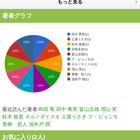
もっと見る
著者グラフ
田中 希実(1)
土屋うさぎ(1)
10%
10%
鈴木 俊貴(1)
宮島未奈(1)
10%
10%
畠山丑雄(1)
ク・ビョンモ(1)
10%
10%
ネルノダイスキ(1)
増山 実(1)
青柳 碧人(1)
10%
10%
池井戸 潤(1)
10%
10%
最近読んだ著者:
和田 竜
田中 希実
畠山丑雄
増山 実
鈴木 俊貴
ネルノダイスキ
土屋うさぎ
ク・ビョンモ
青柳 碧人
池井戸 潤
お気に入り(
2
人)