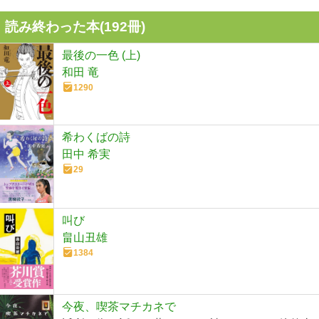
読み終わった本(
192
冊)
最後の一色 (上)
和田 竜
1290
希わくばの詩
田中 希実
29
叫び
畠山丑雄
1384
今夜、喫茶マチカネで