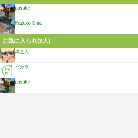
pusuke
Kazuko Ohta
お気に入られ(
3
人)
轟直人
バカラ
pusuke