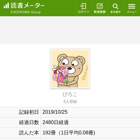
ログイン
新規登録
本を探
ぴろこ
3人登録
記録初日
2019/10/25
経過日数
2480日経過
読んだ本
192冊（1日平均0.08冊)