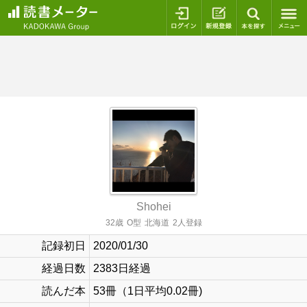
ログイン
新規登録
本を探
Shohei
32歳
O型
北海道
2人登録
記録初日
2020/01/30
経過日数
2383日経過
読んだ本
53冊（1日平均0.02冊)