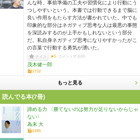
んな時、事前準備の工夫や習慣化により行動にう
つしやすいという。本書では行動できるまで脳に
良い作用をもたらす方法が書かれていた。中でも
印象的な部分はネガティブ思考な人は最悪の事態
を深読みするのが上手かもしれないという部分
だ。私自身ネガティブ思考になりやすかったがこ
の言葉で行動する勇気が湧いた。
★5
コメントする(
0
)
ナイス
茂木健一郎
1732
もっと見る
読んでる本(
7
冊)
諦める力 〈勝てないのは努力が足りないからじゃ
ない〉
為末 大
2395