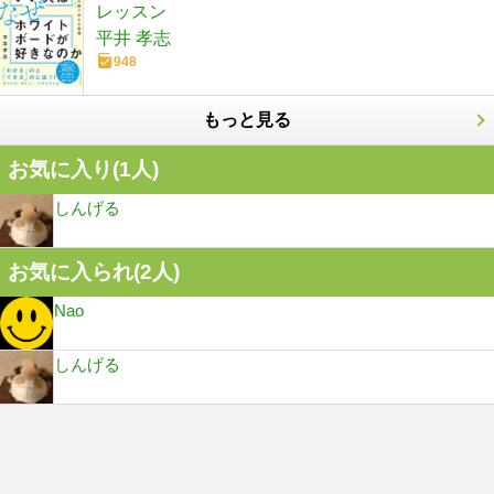
レッスン
平井 孝志
948
もっと見る
お気に入り(
1
人)
しんげる
お気に入られ(
2
人)
Nao
しんげる