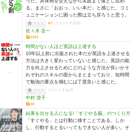
った。具体例を交えながら実践まで落とし込め
る。まさに「おおっ、いい本だ」と感じた。コミ
ュニケーションに困った際は立ち戻ろうと思う。
★5
コメントする(
0
)
ナイス
佐々木 圭一
2465
時間がない人ほど英語は上達する
10年以上前に出版された本だが英語を上達させる
方法は大きく変わっていないと感じた。英語の能
力を向上させるためにどのような方法が良いかそ
れぞれのスキルの面からまとまっており、短時間
で勉強の要点を掴むには丁度良いと感じた。
コメントする(
0
)
ナイス
中村 澄子
48
結果を出せる人になる!「すぐやる脳」のつくり方
「すぐやる」とは行動に移すことである。しか
し、行動するとるいってもできない人が多い。そ