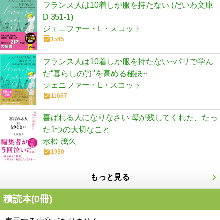
フランス人は10着しか服を持たない (だいわ文庫
D 351-1)
ジェニファー・L・スコット
1545
フランス人は10着しか服を持たない~パリで学ん
だ“暮らしの質"を高める秘訣~
ジェニファー・L・スコット
11667
喜ばれる人になりなさい 母が残してくれた、たっ
た1つの大切なこと
永松 茂久
1930
もっと見る
積読本(
0
冊)