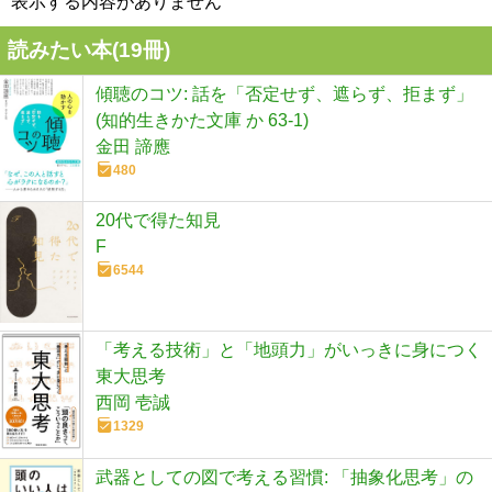
表示する内容がありません
読みたい本(
19
冊)
傾聴のコツ: 話を「否定せず、遮らず、拒まず」
(知的生きかた文庫 か 63-1)
金田 諦應
480
20代で得た知見
F
6544
「考える技術」と「地頭力」がいっきに身につく
東大思考
西岡 壱誠
1329
武器としての図で考える習慣: 「抽象化思考」の