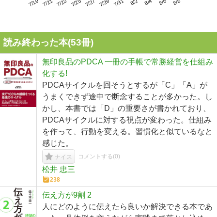
7/23
7/29
8/4
7/19
7/25
7/31
8/6
7/21
7/27
8/2
8/8
読み終わった本(
53
冊)
無印良品のPDCA 一冊の手帳で常勝経営を仕組み
化する!
PDCAサイクルを回そうとするが「C」「A」が
うまくできず途中で断念することが多かった。し
かし、本書では「D」の重要さが書かれており、
PDCAサイクルに対する視点が変わった。仕組み
を作って、行動を変える。習慣化と似ているなと
感じた。
コメントする(
0
)
ナイス
松井 忠三
238
伝え方が9割 2
人にどのように伝えたら良いか解決できる本であ