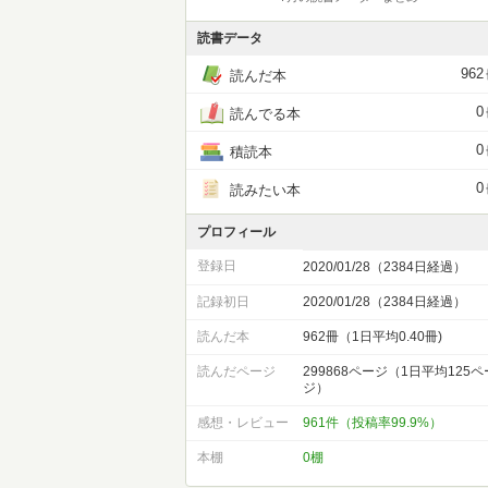
読書データ
962
読んだ本
0
読んでる本
0
積読本
0
読みたい本
プロフィール
登録日
2020/01/28（2384日経過）
記録初日
2020/01/28（2384日経過）
読んだ本
962冊（1日平均0.40冊)
読んだページ
299868ページ（1日平均125ペ
ジ）
感想・レビュー
961件（投稿率99.9%）
本棚
0棚