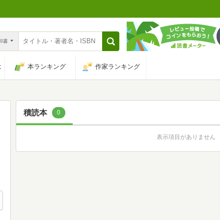
n和書
は
本ランキング
作家ランキング
積読本
0
表示項目がありません