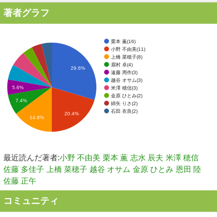
著者グラフ
栗本 薫(16)
小野 不由美(11)
上橋 菜穂子(8)
眉村 卓(4)
29.6%
遠藤 周作(3)
越谷 オサム(3)
5.6%
米澤 穂信(3)
金原 ひとみ(2)
7.4%
綿矢 りさ(2)
石田 衣良(2)
20.4%
14.8%
最近読んだ著者:
小野 不由美
栗本 薫
志水 辰夫
米澤 穂信
佐藤 多佳子
上橋 菜穂子
越谷 オサム
金原 ひとみ
恩田 陸
佐藤 正午
コミュニティ