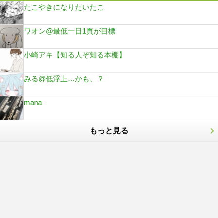
たこやきになりたいたこ
ワオン@最低一日1頁が目標
小崎アキ【知る人ぞ知る本棚】
みる@低浮上…かも、？
mana
もっと見る