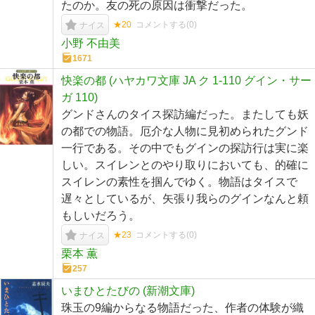
たのか。友の死の原因は衝撃だった。
★20
コメントする(
0
)
ナイス
小野 不由美
1671
快楽の都 (ハヤカワ文庫 JA ク 1-110 グイン・サー
ガ 110)
グンドさんのタイス探訪編だった。またしても妖
の都での物語。厄介な人物に見初められたグンド
一行である。その中でもグインの探訪行は実に楽
しい。スイレンとのやり取りにおいても、的確に
スイレンの素性を掴んでゆく。物語はタイスで
遅々としているが、矢張り我らのグインなんと頼
もしいだろう。
★23
コメントする(
0
)
ナイス
栗本 薫
257
いまひとたびの (新潮文庫)
珠玉の9編からなる物語だった、作者の体験が織