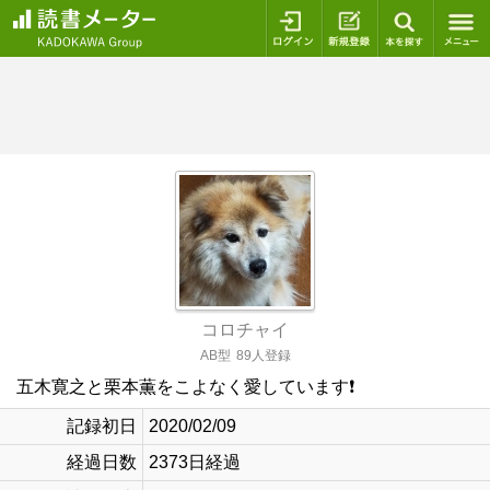
ログイン
新規登録
本を探
コロチャイ
AB型
89人登録
五木寛之と栗本薫をこよなく愛しています❗️
記録初日
2020/02/09
経過日数
2373日経過