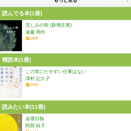
もっと見る
読んでる本(
1
冊)
悲しみの歌 (新潮文庫)
遠藤 周作
1689
積読本(
1
冊)
この世にたやすい仕事はない
津村 記久子
5980
読みたい本(
11
冊)
金環日蝕
阿部 暁子