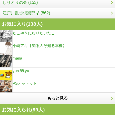
しりとりの会 (153)
江戸川乱歩倶楽部🌙 (862)
お気に入り(
138
人)
たこやきになりたいたこ
小崎アキ【知る人ぞ知る本棚】
mana
yun.88.yu
PSオットット
もっと見る
お気に入られ(
89
人)