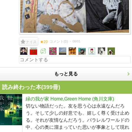
コメント(
0
)
08/01
ナイス
★20
もっと見る
読み終わった本(
399
冊)
緑の我が家 Home,Green Home (角川文庫)
切ない物語だった。友を思う心は永遠なんだろ
う。そして少しの好意でも、嬉しく尊く受け止め
る。それが友情なんだろう。パラレルワールドの
中、心の奥に溜まっていた思いが事象として現れ