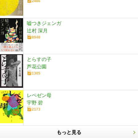
2486
嘘つきジェンガ
辻村 深月
8948
とらすの子
芦花公園
1305
レペゼン母
宇野 碧
2173
もっと見る