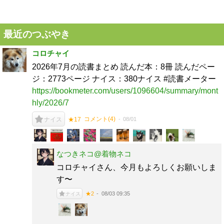
最近のつぶやき
コロチャイ
2026年7月の読書まとめ 読んだ本：8冊 読んだペー
ジ：2773ページ ナイス：380ナイス #読書メーター
https://bookmeter.com/users/1096604/summary/mont
hly/2026/7
コメント(
4
)
08/01
ナイス
★17
なつきネコ@着物ネコ
コロチャイさん、今月もよろしくお願いしま
す〜
08/03 09:35
★2
ナイス