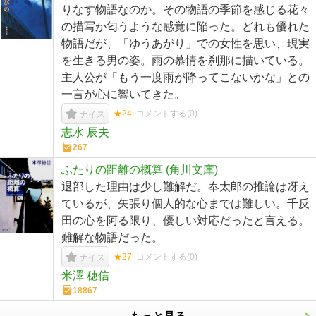
りなす物語なのか。その物語の季節を感じる花々
の描写か匂うような感覚に陥った。どれも優れた
物語だが、「ゆうあがり」での女性を思い、現実
を生きる男の姿。雨の慕情を刹那に描いている。
主人公が「もう一度雨が降ってこないかな」との
一言が心に響いてきた。
★24
コメントする(
0
)
ナイス
志水 辰夫
267
ふたりの距離の概算 (角川文庫)
退部した理由は少し難解だ。奉太郎の推論は冴え
ているが、矢張り個人的な心までは難しい。千反
田の心を阿る限り、優しい対応だったと言える。
難解な物語だった。
★27
コメントする(
0
)
ナイス
米澤 穂信
18867