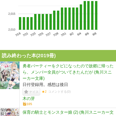
2,015
2,010
7/23
7/29
8/4
7/19
7/25
7/31
8/6
7/21
7/27
8/2
8/8
読み終わった本(
2019
冊)
勇者パーティーをクビになったので故郷に帰った
ら、メンバー全員がついてきたんだが (角川スニ
ーカー文庫)
日付登録用。感想は後日
★2
コメントする(
0
)
ナイス
木の芽
105
保育の騎士とモンスター娘 (2) (角川スニーカー文