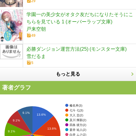
29
学園一の美少女がオタク友だちになりたそうにこ
ちらを見ている 1 (オーバーラップ文庫)
戸来空朝
49
必勝ダンジョン運営方法(25) (モンスター文庫)
雪だるま
5
もっと見る
著者グラフ
榛名丼(3)
七斗 七(3)
9.1%
13.6%
大入 圭(2)
及川 輝新(2)
9.1%
四条 彼方(2)
13.6%
蒼井 祐人(2)
9.1%
白井 ムク(2)