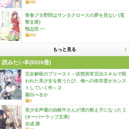
686
青春ブタ野郎はサンタクロースの夢を見ない (電
撃文庫)
鴨志田 一
854
もっと見る
読みたい本(
5026
冊)
完全解呪のプリースト～状態異常完治スキルで呪
われた美少女を救うたび、俺への依存度がカンス
トしていく件～２
藤白ぺるか
9
美少女声優の由岐中さんが僕の教え子になった 1
(オーバーラップ文庫)
吉成 勝