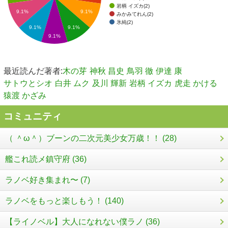
岩柄 イズカ(2)
9.1%
9.1%
みかみてれん(2)
氷純(2)
9.1%
9.1%
9.1%
最近読んだ著者:
木の芽
神秋 昌史
鳥羽 徹
伊達 康
サトウとシオ
白井 ムク
及川 輝新
岩柄 イズカ
虎走 かける
猿渡 かざみ
コミュニティ
（ ＾ω＾）ブーンの二次元美少女万歳！！ (28)
艦これ読メ鎮守府 (36)
ラノベ好き集まれ〜 (7)
ラノベをもっと楽しもう！ (140)
【ライノベル】大人になれない僕ラノ (36)