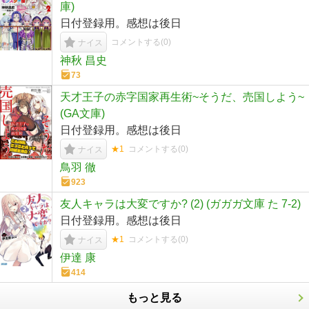
庫)
日付登録用。感想は後日
コメントする(
0
)
ナイス
神秋 昌史
73
天才王子の赤字国家再生術~そうだ、売国しよう~
(GA文庫)
日付登録用。感想は後日
★1
コメントする(
0
)
ナイス
鳥羽 徹
923
友人キャラは大変ですか? (2) (ガガガ文庫 た 7-2)
日付登録用。感想は後日
★1
コメントする(
0
)
ナイス
伊達 康
414
もっと見る