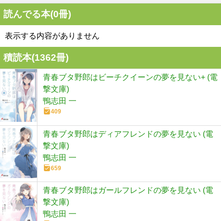
読んでる本(
0
冊)
表示する内容がありません
積読本(
1362
冊)
青春ブタ野郎はビーチクイーンの夢を見ない+ (電
撃文庫)
鴨志田 一
409
青春ブタ野郎はディアフレンドの夢を見ない (電
撃文庫)
鴨志田 一
659
青春ブタ野郎はガールフレンドの夢を見ない (電
撃文庫)
鴨志田 一