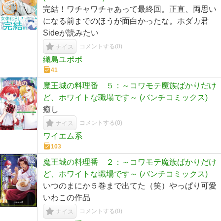
完結！ワチャワチャあって最終回。正直、両思い
になる前までのほうが面白かったな。ホダカ君
Sideが読みたい
コメントする(
0
)
ナイス
織島ユポポ
41
魔王城の料理番 ５：～コワモテ魔族ばかりだけ
ど、ホワイトな職場です～ (バンチコミックス)
癒し
コメントする(
0
)
ナイス
ワイエム系
103
魔王城の料理番 ２：～コワモテ魔族ばかりだけ
ど、ホワイトな職場です～ (バンチコミックス)
いつのまにか５巻まで出てた（笑）やっぱり可愛
いわこの作品
コメントする(
0
)
ナイス