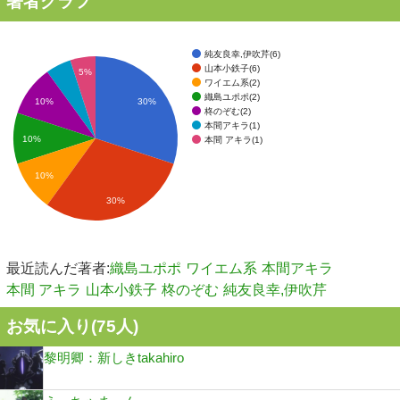
著者グラフ
純友良幸,伊吹芹(6)
山本小鉄子(6)
5%
ワイエム系(2)
織島ユポポ(2)
10%
30%
柊のぞむ(2)
本間アキラ(1)
10%
本間 アキラ(1)
10%
30%
最近読んだ著者:
織島ユポポ
ワイエム系
本間アキラ
本間 アキラ
山本小鉄子
柊のぞむ
純友良幸,伊吹芹
お気に入り(
75
人)
黎明卿：新しきtakahiro