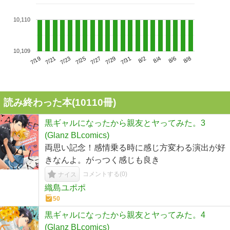
10,110
10,109
7/23
7/29
8/4
7/19
7/25
7/31
8/6
7/21
7/27
8/2
8/8
読み終わった本(
10110
冊)
黒ギャルになったから親友とヤってみた。3
(Glanz BLcomics)
両思い記念！感情乗る時に感じ方変わる演出が好
きなんよ。がっつく感じも良き
コメントする(
0
)
ナイス
織島ユポポ
50
黒ギャルになったから親友とヤってみた。4
(Glanz BLcomics)