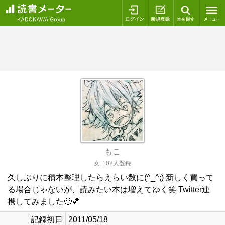
ログイン
新規登録
本を探
もこ
女
102人登録
久しぶりに積本整理したらえらい数に(^_^;) 新しく買って
る場合じゃないが、読みたい本は増えてゆく笑 Twitter連
携してみました🙂💕
記録初日
2011/05/18