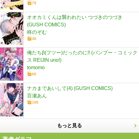
79
オオカミくんは襲われたい つづきのつづき
(GUSH COMICS)
柊のぞむ
48
俺たちβ(フツー)だったのに!! (バンブー・コミック
ス REIJIN uno!)
tomomo
66
ナカまであいして(4) (GUSH COMICS)
百瀬あん
186
もっと見る