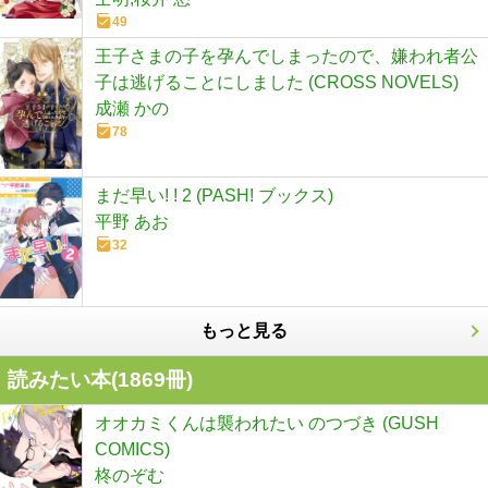
49
王子さまの子を孕んでしまったので、嫌われ者公
子は逃げることにしました (CROSS NOVELS)
成瀬 かの
78
まだ早い! ! 2 (PASH! ブックス)
平野 あお
32
もっと見る
読みたい本(
1869
冊)
オオカミくんは襲われたい のつづき (GUSH
COMICS)
柊のぞむ