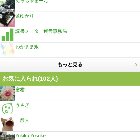
えっちゃまーん
紫ゆかり
読書メーター運営事務局
わがまま娘
もっと見る
お気に入られ(
102
人)
蜜柑
うさぎ
一般人
Yukiko Yosuke