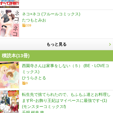
ネコ×ネコ (フルールコミックス)
たつもとみお
339
もっと見る
積読本(
13
冊)
西園寺さんは家事をしない（５） (BE・LOVEコ
ミックス)
ひうらさとる
9
転生先で捨てられたので、もふもふ達とお料理し
ますR~お飾り王妃はマイペースに最強です~(1)
(モンスターコミックスf)
壬明,桜井 悠