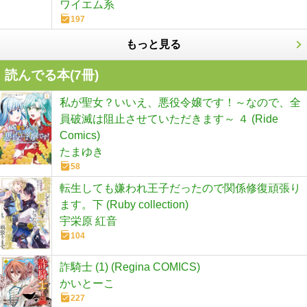
ワイエム系
197
もっと見る
読んでる本(
7
冊)
私が聖女？いいえ、悪役令嬢です！～なので、全
員破滅は阻止させていただきます～ ４ (Ride
Comics)
たまゆき
58
転生しても嫌われ王子だったので関係修復頑張り
ます。下 (Ruby collection)
宇栄原 紅音
104
詐騎士 (1) (Regina COMICS)
かいとーこ
227