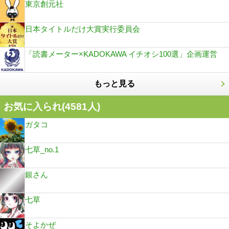
東京創元社
日本タイトルだけ大賞実行委員会
「読書メーター×KADOKAWA イチオシ100選」企画運営
もっと見る
お気に入られ(
4581
人)
ガタコ
七草_no.1
銀さん
七草
そよかぜ