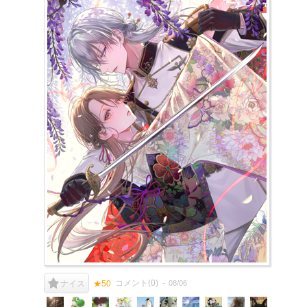
コメント(
0
)
08/06
ナイス
★50