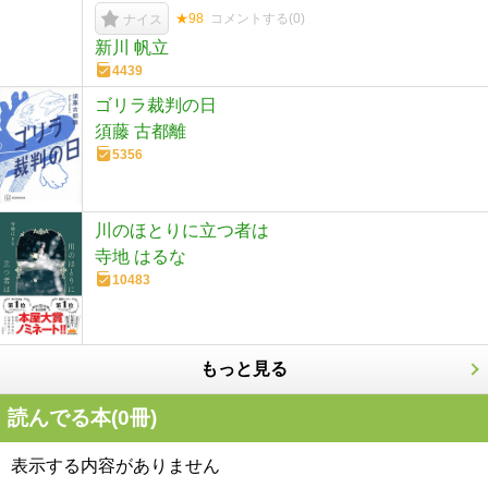
★98
コメントする(
0
)
ナイス
新川 帆立
4439
ゴリラ裁判の日
須藤 古都離
5356
川のほとりに立つ者は
寺地 はるな
10483
もっと見る
読んでる本(
0
冊)
表示する内容がありません