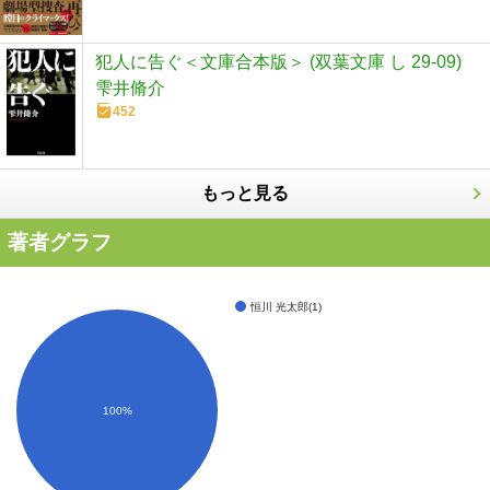
犯人に告ぐ＜文庫合本版＞ (双葉文庫 し 29-09)
雫井脩介
452
もっと見る
著者グラフ
恒川 光太郎(1)
100%