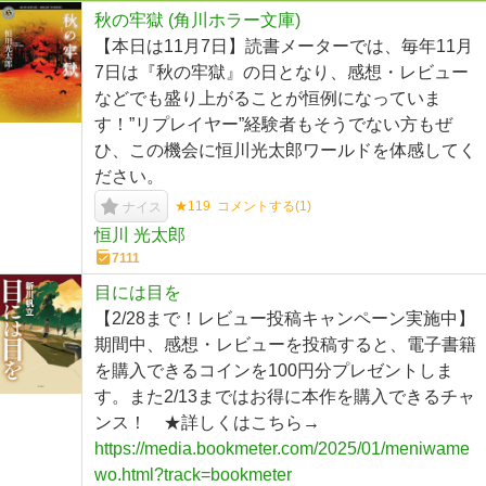
秋の牢獄 (角川ホラー文庫)
【本日は11月7日】読書メーターでは、毎年11月
7日は『秋の牢獄』の日となり、感想・レビュー
などでも盛り上がることが恒例になっていま
す！”リプレイヤー”経験者もそうでない方もぜ
ひ、この機会に恒川光太郎ワールドを体感してく
ださい。
★119
コメントする(
1
)
ナイス
恒川 光太郎
7111
目には目を
【2/28まで！レビュー投稿キャンペーン実施中】
期間中、感想・レビューを投稿すると、電子書籍
を購入できるコインを100円分プレゼントしま
す。また2/13まではお得に本作を購入できるチャ
ンス！ ★詳しくはこちら→
https://media.bookmeter.com/2025/01/meniwame
wo.html?track=bookmeter