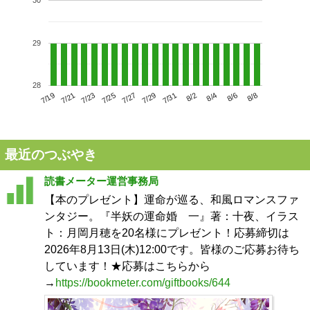
30
29
28
7/23
7/29
8/4
7/19
7/25
7/31
8/6
7/21
7/27
8/2
8/8
最近のつぶやき
読書メーター運営事務局
【本のプレゼント】運命が巡る、和風ロマンスファ
ンタジー。『半妖の運命婚 一』著：十夜、イラス
ト：月岡月穂を20名様にプレゼント！応募締切は
2026年8月13日(木)12:00です。皆様のご応募お待ち
しています！★応募はこちらから
→
https://bookmeter.com/giftbooks/644