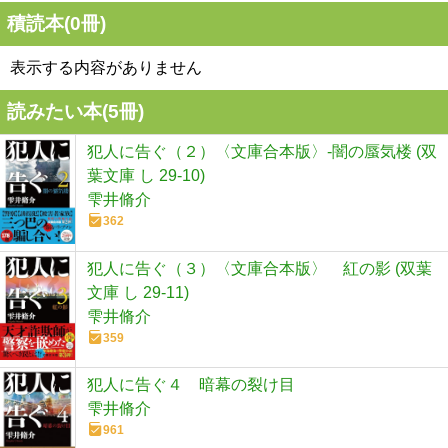
積読本(
0
冊)
表示する内容がありません
読みたい本(
5
冊)
犯人に告ぐ（２）〈文庫合本版〉-闇の蜃気楼 (双
葉文庫 し 29-10)
雫井脩介
362
犯人に告ぐ（３）〈文庫合本版〉 紅の影 (双葉
文庫 し 29-11)
雫井脩介
359
犯人に告ぐ４ 暗幕の裂け目
雫井脩介
961