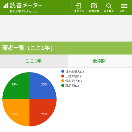
ログイン
新規登録
本を探
著者一覧（ここ1年）
ここ1年
全期間
征木由基人(1)
三好大悟(1)
曽和 利光(1)
25%
25%
双馬 毅(1)
25%
25%