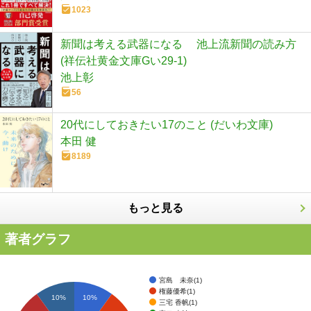
1023
新聞は考える武器になる 池上流新聞の読み方
(祥伝社黄金文庫Gい29-1)
池上彰
56
20代にしておきたい17のこと (だいわ文庫)
本田 健
8189
もっと見る
著者グラフ
宮島 未奈(1)
権藤優希(1)
10%
10%
三宅 香帆(1)