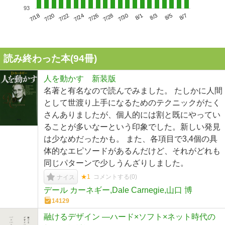
93
7/22
7/28
8/3
7/18
7/24
7/30
8/5
7/20
7/26
8/1
8/7
読み終わった本(
94
冊)
人を動かす 新装版
名著と有名なので読んでみました。 たしかに人間
として世渡り上手になるためのテクニックがたく
さんありましたが、個人的には割と既にやってい
ることが多いなーという印象でした。新しい発見
は少なめだったかも。 また、各項目で3,4個の具
体的なエピソードがあるんだけど、それがどれも
同じパターンで少しうんざりしました。
★1
コメントする(
0
)
ナイス
デール カーネギー,Dale Carnegie,山口 博
14129
融けるデザイン ―ハード×ソフト×ネット時代の