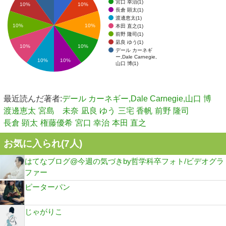
宮口 幸治(1)
10%
10%
長倉 顕太(1)
渡邊恵太(1)
10%
10%
本田 直之(1)
前野 隆司(1)
凪良 ゆう(1)
10%
10%
デール カーネギ
ー,Dale Carnegie,
10%
10%
山口 博(1)
最近読んだ著者:
デール カーネギー,Dale Carnegie,山口 博
渡邊恵太
宮島 未奈
凪良 ゆう
三宅 香帆
前野 隆司
長倉 顕太
権藤優希
宮口 幸治
本田 直之
お気に入られ(
7
人)
はてなブログ@今週の気づきby哲学科卒フォト/ビデオグラ
ファー
ピーターパン
じゃがりこ