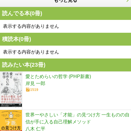
もっと見る
読んでる本(
0
冊)
表示する内容がありません
積読本(
0
冊)
表示する内容がありません
読みたい本(
23
冊)
愛とためらいの哲学 (PHP新書)
岸見 一郎
1519
世界一やさしい「才能」の見つけ方 一生ものの自
信が手に入る自己理解メソッド
八木 仁平