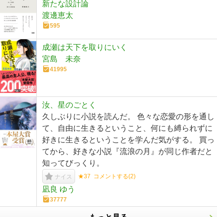
新たな設計論
渡邊恵太
595
成瀬は天下を取りにいく
宮島 未奈
41995
汝、星のごとく
久しぶりに小説を読んだ。 色々な恋愛の形を通し
て、自由に生きるということ、何にも縛られずに
好きに生きるということを学んだ気がする。 買っ
てから、好きな小説『流浪の月』が同じ作者だと
知ってびっくり。
★37
コメントする(
2
)
ナイス
凪良 ゆう
37777