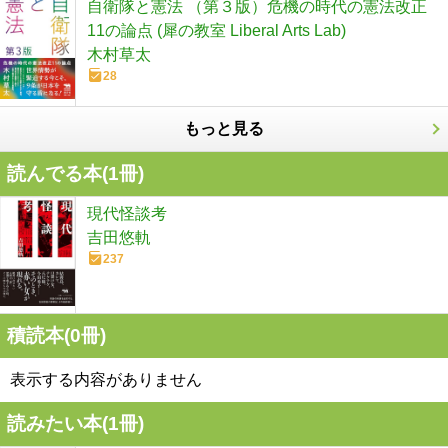
自衛隊と憲法 （第３版）危機の時代の憲法改正
11の論点 (犀の教室 Liberal Arts Lab)
木村草太
28
もっと見る
読んでる本(
1
冊)
現代怪談考
吉田悠軌
237
積読本(
0
冊)
表示する内容がありません
読みたい本(
1
冊)