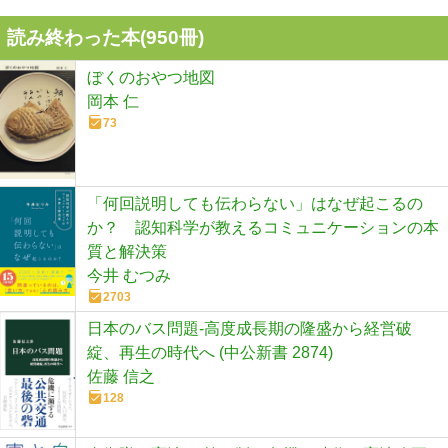
読み終わった本(
950
冊)
ぼくのおやつ地図
岡本 仁
73
「何回説明しても伝わらない」はなぜ起こるの
か？ 認知科学が教えるコミュニケーションの本
質と解決策
今井 むつみ
2703
日本のバス問題-高度成長期の隆盛から経営破
綻、再生の時代へ (中公新書 2874)
佐藤 信之
128