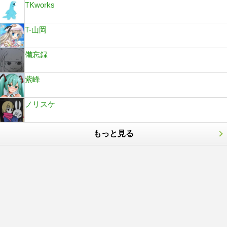
TKworks
T-山岡
備忘録
紫峰
ノリスケ
もっと見る