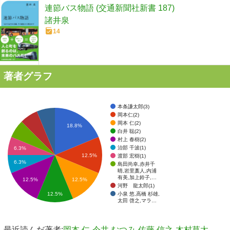
連節バス物語 (交通新聞社新書 187)
諸井泉
14
著者グラフ
本条謙太郎(3)
岡本仁(2)
岡本 仁(2)
18.8%
白井 聡(2)
村上 春樹(2)
治部 千波(1)
6.3%
12.5%
渡部 宏樹(1)
6.3%
島田尚幸,赤井千
晴,岩里藁人,内浦
有美,加上鈴子,…
12.5%
12.5%
河野 龍太郎(1)
小泉 悠,高橋 杉雄,
12.5%
太田 啓之,マラ…
最近読んだ著者:
岡本 仁
今井 むつみ
佐藤 信之
木村草太