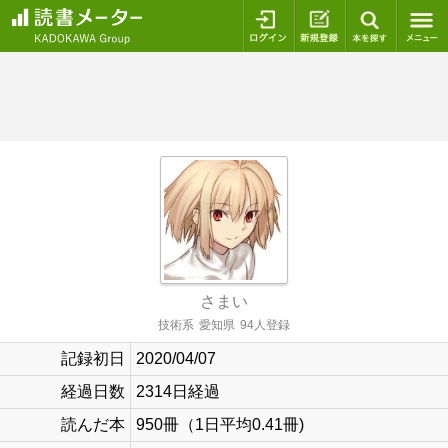
ログイン
新規登録
本を探
さまい
技術系
愛知県
94人登録
記録初日
2020/04/07
経過日数
2314日経過
読んだ本
950冊（1日平均0.41冊)