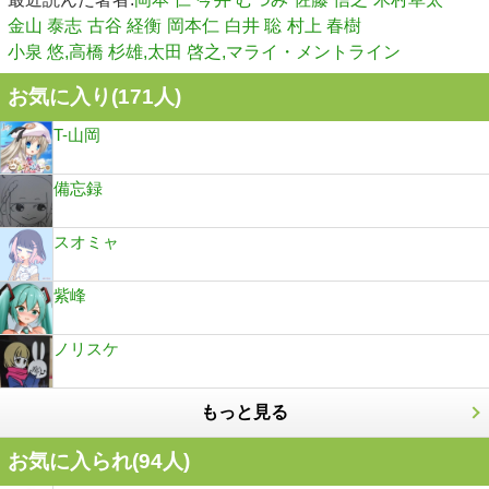
金山 泰志
古谷 経衡
岡本仁
白井 聡
村上 春樹
小泉 悠,高橋 杉雄,太田 啓之,マライ・メントライン
お気に入り(
171
人)
T-山岡
備忘録
スオミャ
紫峰
ノリスケ
もっと見る
お気に入られ(
94
人)