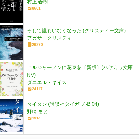
村上 春樹
8601
そして誰もいなくなった (クリスティー文庫)
アガサ・クリスティー
26270
アルジャーノンに花束を〔新版〕(ハヤカワ文庫
NV)
ダニエル・キイス
24117
タイタン (講談社タイガ ノ-B 04)
野崎 まど
1914