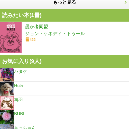
もっと見る
読みたい本(
1
冊)
愚か者同盟
ジョン・ケネディ・トゥール
422
お気に入り(
9
人)
ハタケ
Hula
鳩羽
BUBI
あっちゃん