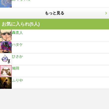
もっと見る
お気に入られ(
5
人)
轟直人
ハタケ
ひさか
鳩羽
ふりや