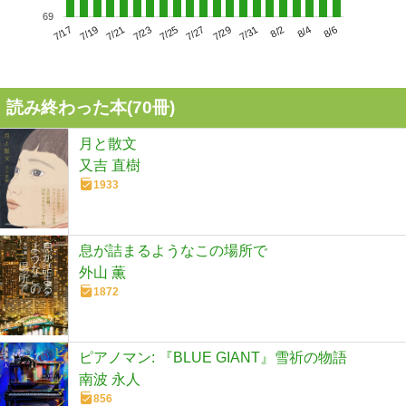
69
7/21
7/27
8/2
7/17
7/23
7/29
8/4
7/19
7/25
7/31
8/6
読み終わった本(
70
冊)
月と散文
又吉 直樹
1933
息が詰まるようなこの場所で
外山 薫
1872
ピアノマン: 『BLUE GIANT』雪祈の物語
南波 永人
856