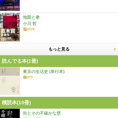
地図と拳
小川 哲
6578
もっと見る
読んでる本(
1
冊)
東京の生活史 (単行本)
879
積読本(
10
冊)
街とその不確かな壁