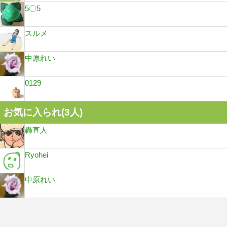
5〇5
スルメ
中原れい
0129
お気に入られ(
3
人)
轟直人
Ryohei
中原れい