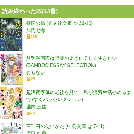
読み終わった本(
33
冊)
蠱囚の檻 (光文社文庫 か 36-10)
加門七海
125
貧乏漫画家は野花のように美しく生きたい
(BAMBOO ESSAY SELECTION)
おもなが
25
超浪費家母の老後を見て、私が浪費生活やめるま
で (すくパラセレクション)
堀内 三佳
75
三千円の使いかた (中公文庫 は 74-1)
原田 ひ香