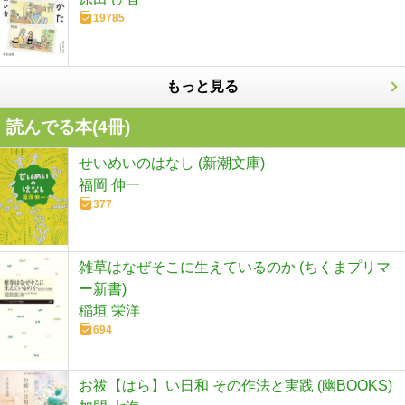
19785
もっと見る
読んでる本(
4
冊)
せいめいのはなし (新潮文庫)
福岡 伸一
377
雑草はなぜそこに生えているのか (ちくまプリマ
ー新書)
稲垣 栄洋
694
お祓【はら】い日和 その作法と実践 (幽BOOKS)