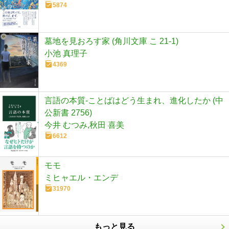
5874
墓地を見おろす家 (角川文庫 こ 21-1)
小池 真理子
4369
言語の本質-ことばはどう生まれ、進化したか (中
公新書 2756)
今井 むつみ,秋田 喜美
6612
モモ
ミヒャエル・エンデ
31970
もっと見る