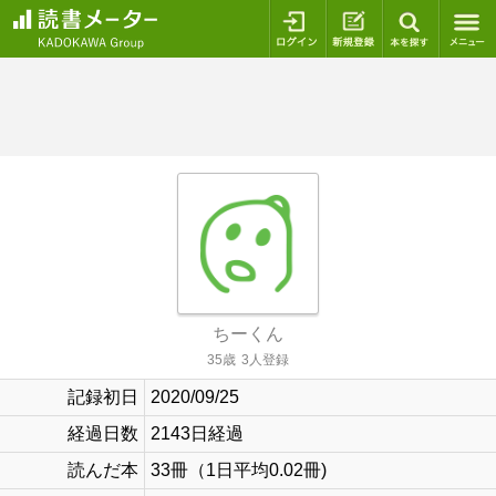
ログイン
新規登録
本を探
ちーくん
35歳
3人登録
記録初日
2020/09/25
経過日数
2143日経過
読んだ本
33冊（1日平均0.02冊)