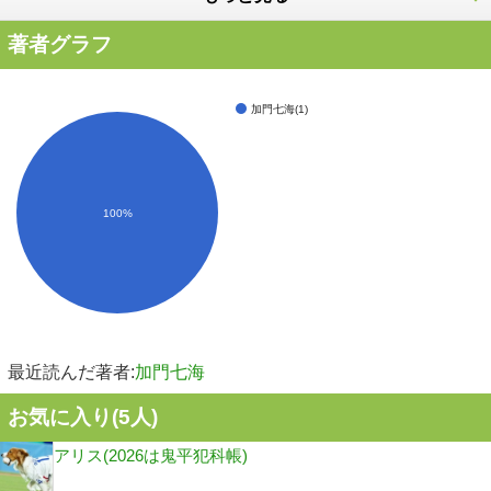
著者グラフ
加門七海(1)
100%
最近読んだ著者:
加門七海
お気に入り(
5
人)
アリス(2026は鬼平犯科帳)