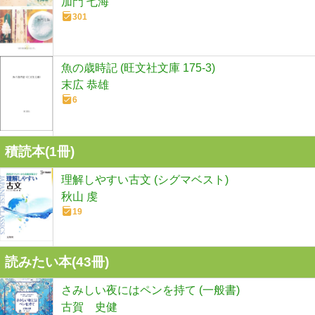
加門 七海
301
魚の歳時記 (旺文社文庫 175-3)
末広 恭雄
6
積読本(
1
冊)
理解しやすい古文 (シグマベスト)
秋山 虔
19
読みたい本(
43
冊)
さみしい夜にはペンを持て (一般書)
古賀 史健