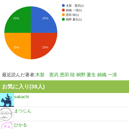
木梨 憲武(1)
錦織 一清(1)
恩田 陸(1)
25%
25%
桐野 夏生(1)
25%
25%
最近読んだ著者:
木梨 憲武
恩田 陸
桐野 夏生
錦織 一清
お気に入り(
38
人)
sakachi
まつじん
ひかる