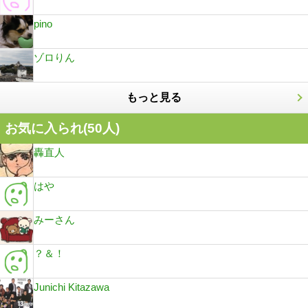
pino
ゾロりん
もっと見る
お気に入られ(
50
人)
轟直人
はや
みーさん
？＆！
Junichi Kitazawa