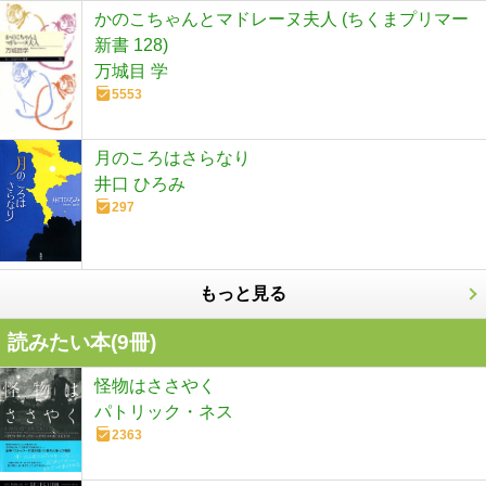
かのこちゃんとマドレーヌ夫人 (ちくまプリマー
新書 128)
万城目 学
5553
月のころはさらなり
井口 ひろみ
297
もっと見る
読みたい本(
9
冊)
怪物はささやく
パトリック・ネス
2363