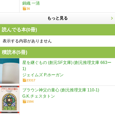
錦織 一清
36
もっと見る
読んでる本(
0
冊)
表示する内容がありません
積読本(
5
冊)
星を継ぐもの (創元SF文庫) (創元推理文庫 663ー
1)
ジェイムズ P.ホーガン
23317
ブラウン神父の童心 (創元推理文庫 110-1)
G.K.チェスタトン
1594