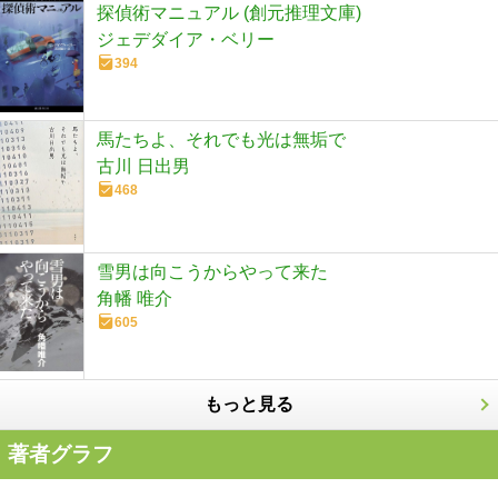
探偵術マニュアル (創元推理文庫)
ジェデダイア・ベリー
394
馬たちよ、それでも光は無垢で
古川 日出男
468
雪男は向こうからやって来た
角幡 唯介
605
もっと見る
著者グラフ