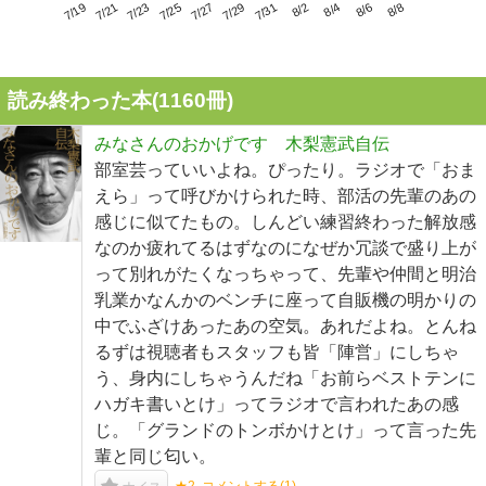
7/23
7/29
8/4
7/19
7/25
7/31
8/6
7/21
7/27
8/2
8/8
読み終わった本(
1160
冊)
みなさんのおかげです 木梨憲武自伝
部室芸っていいよね。ぴったり。ラジオで「おま
えら」って呼びかけられた時、部活の先輩のあの
感じに似てたもの。しんどい練習終わった解放感
なのか疲れてるはずなのになぜか冗談で盛り上が
って別れがたくなっちゃって、先輩や仲間と明治
乳業かなんかのベンチに座って自販機の明かりの
中でふざけあったあの空気。あれだよね。とんね
るずは視聴者もスタッフも皆「陣営」にしちゃ
う、身内にしちゃうんだね「お前らベストテンに
ハガキ書いとけ」ってラジオで言われたあの感
じ。「グランドのトンボかけとけ」って言った先
輩と同じ匂い。