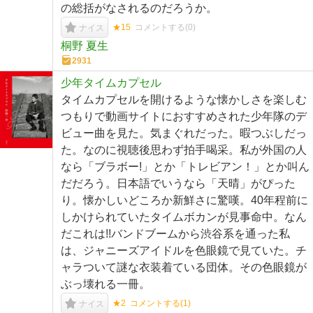
の総括がなされるのだろうか。
★15
コメントする(
0
)
ナイス
桐野 夏生
2931
少年タイムカプセル
タイムカプセルを開けるような懐かしさを楽しむ
つもりで動画サイトにおすすめされた少年隊のデ
ビュー曲を見た。気まぐれだった。暇つぶしだっ
た。なのに視聴後思わず拍手喝采。私が外国の人
なら「ブラボー!」とか「トレビアン！」とか叫ん
だだろう。日本語でいうなら「天晴」がぴった
り。懐かしいどころか新鮮さに驚嘆。40年程前に
しかけられていたタイムボカンが見事命中。なん
だこれは!!バンドブームから渋谷系を通った私
は、ジャニーズアイドルを色眼鏡で見ていた。チ
ャラついて謎な衣装着ている団体。その色眼鏡が
ぶっ壊れる一冊。
★2
コメントする(
1
)
ナイス