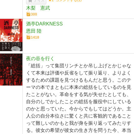
★2
コメントする(
1
)
ナイス
木梨 憲武
300
酒亭DARKNESS
恩田 陸
1418
夜の谷を行く
「総括」って集団リンチとか吊し上げとかじゃな
くて本来は評価や反省をして振り返り、よりよく
するための課題を見つけるもんだと思う。このテ
ーマの本でまともに本来の総括をしているのを見
たことがない。革命をする気が失せたとしても、
自分のしでかしたことの総括を服役中にしている
のかと思っていた。今からでもしてはどうか。主
人公の自分本位さに驚くと共に客観的であること
って難しいのかもと我が身を振り返ってみたりす
る。彼女の希望が彼女の生き方を問うた今、本当