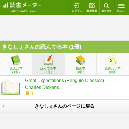
ログイン
新規登録
本を探
きなしぇ
さんの読んでる本 (1冊)
読んだ本
読んでる本
積読本
読みたい本
（1冊）
（1冊）
（0冊）
（0冊）
Great Expectations (Penguin Classics)
Charles Dickens
41
きなしぇさんのページに戻る