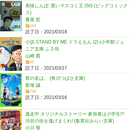
美味しんぼ: 黒いマスコミ王 (50) (ビッグコミック
ス)
雁屋 哲
154
読了日：
2021/03/18
小説 STAND BY ME ドラえもん (2) (小学館ジュ
ニア文庫 ふ 2-9)
山崎 貴
55
読了日：
2021/03/17
君の名は。 (角川つばさ文庫)
新海 誠
754
読了日：
2021/03/16
逃走中 オリジナルストーリー 参加者は小学生!?
渋谷の街を逃げまくれ! (集英社みらい文庫)
小川 彗