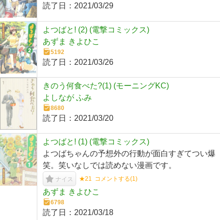
読了日：
2021/03/29
よつばと! (2) (電撃コミックス)
あずま きよひこ
5192
読了日：
2021/03/26
きのう何食べた?(1) (モーニングKC)
よしなが ふみ
8680
読了日：
2021/03/20
よつばと! (1) (電撃コミックス)
よつばちゃんの予想外の行動が面白すぎてつい爆
笑。笑いなしでは読めない漫画です。
★21
コメントする(
1
)
ナイス
あずま きよひこ
6798
読了日：
2021/03/18