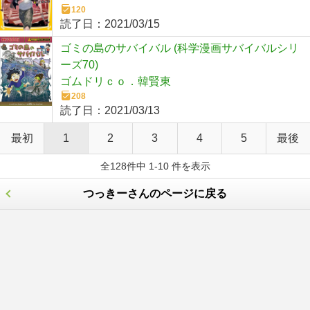
120
読了日：
2021/03/15
ゴミの島のサバイバル (科学漫画サバイバルシリ
ーズ70)
ゴムドリｃｏ．韓賢東
208
読了日：
2021/03/13
最初
1
2
3
4
5
最後
全128件中 1-10 件を表示
つっきーさんのページに戻る