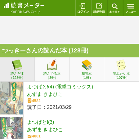
ログイン
新規登録
本を探
つっきー
さんの読んだ本 (128冊)
読んだ本
読んでる本
積読本
読みたい本
（128冊）
（3冊）
（1冊）
（107冊）
よつばと!(4) (電撃コミックス)
あずま きよひこ
4582
読了日：
2021/03/29
よつばと!(3)
あずま きよひこ
4861