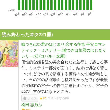
2,220
7/22
7/28
8/3
7/18
7/24
7/30
8/5
7/20
7/26
8/1
8/7
読み終わった本(
2221
冊)
嘘つきは姫君のはじまり 恋する後宮 平安ロマン
ティック・ミステリー (嘘つきは姫君のはじまり
シリーズ) (コバルト文庫)
個性的な姫君達の美女合わせと並行して起こる事
件。ミステリー部分が面白く、結末は切なく苦し
いけれどその裏で活躍する後宮の女性達が頼もし
い。蛍の宮の活躍場面も格好良かったですが最後
の次郎君の宮子への告白に思わずにやり。宮子の
恋の行方が気になるところ。
★12
コメントする(
0
)
ナイス
松田 志乃ぶ