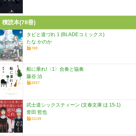
積読本(
78
冊)
タビと道づれ 1 (BLADEコミックス)
たな かのか
789
船に乗れ!〈1〉合奏と協奏
藤谷 治
2657
武士道シックスティーン (文春文庫 ほ 15-1)
誉田 哲也
11149