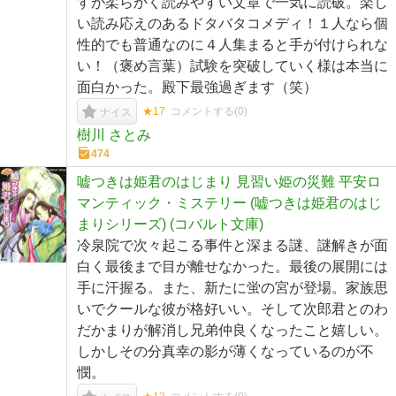
すが柔らかく読みやすい文章で一気に読破。楽し
い読み応えのあるドタバタコメディ！１人なら個
性的でも普通なのに４人集まると手が付けられな
い！（褒め言葉）試験を突破していく様は本当に
面白かった。殿下最強過ぎます（笑）
★17
コメントする(
0
)
ナイス
樹川 さとみ
474
嘘つきは姫君のはじまり 見習い姫の災難 平安ロ
マンティック・ミステリー (嘘つきは姫君のはじ
まりシリーズ) (コバルト文庫)
冷泉院で次々起こる事件と深まる謎、謎解きが面
白く最後まで目が離せなかった。最後の展開には
手に汗握る。また、新たに蛍の宮が登場。家族思
いでクールな彼が格好いい。そして次郎君とのわ
だかまりが解消し兄弟仲良くなったこと嬉しい。
しかしその分真幸の影が薄くなっているのが不
憫。