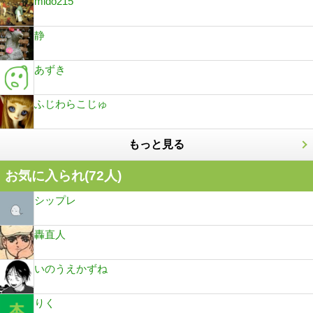
mido215
静
あずき
ふじわらこじゅ
もっと見る
お気に入られ(
72
人)
シップレ
轟直人
いのうえかずね
りく