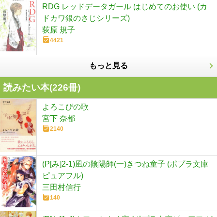
RDG レッドデータガール はじめてのお使い (カ
ドカワ銀のさじシリーズ)
荻原 規子
4421
もっと見る
読みたい本(
226
冊)
よろこびの歌
宮下 奈都
2140
(P[み]2-1)風の陰陽師(一)きつね童子 (ポプラ文庫
ピュアフル)
三田村信行
140