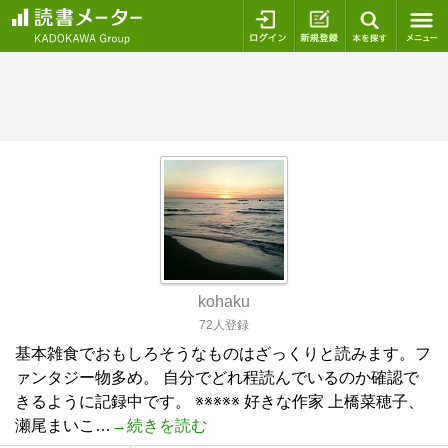
ログイン
新規登録
本を探
kohaku
72人登録
基本雑食でおもしろそうなものはざっくりと読みます。フ
ァンタジー物多め。 自分でどれ程読んでいるのか確認で
きるように記録中です。 ※※※※※ 好きな作家 上橋菜穂子、
瀬尾まいこ…
→続きを読む