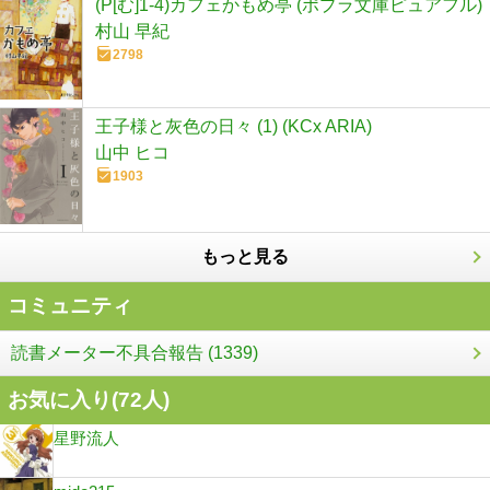
(P[む]1-4)カフェかもめ亭 (ポプラ文庫ピュアフル)
村山 早紀
2798
王子様と灰色の日々 (1) (KCx ARIA)
山中 ヒコ
1903
もっと見る
コミュニティ
読書メーター不具合報告 (1339)
お気に入り(
72
人)
星野流人