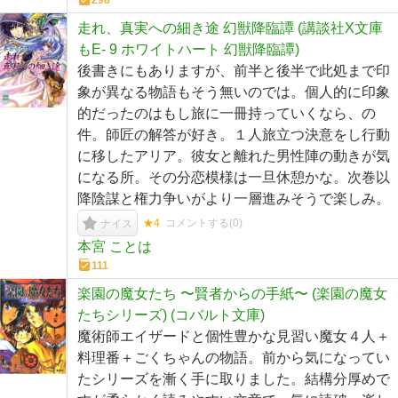
298
走れ、真実への細き途 幻獣降臨譚 (講談社X文庫
もE- 9 ホワイトハート 幻獣降臨譚)
後書きにもありますが、前半と後半で此処まで印
象が異なる物語もそう無いのでは。個人的に印象
的だったのはもし旅に一冊持っていくなら、の
件。師匠の解答が好き。１人旅立つ決意をし行動
に移したアリア。彼女と離れた男性陣の動きが気
になる所。その分恋模様は一旦休憩かな。次巻以
降陰謀と権力争いがより一層進みそうで楽しみ。
★4
コメントする(
0
)
ナイス
本宮 ことは
111
楽園の魔女たち 〜賢者からの手紙〜 (楽園の魔女
たちシリーズ) (コバルト文庫)
魔術師エイザードと個性豊かな見習い魔女４人＋
料理番＋ごくちゃんの物語。前から気になってい
たシリーズを漸く手に取りました。結構分厚めで