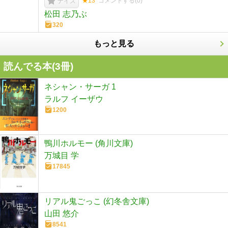
★13
コメントする(
0
)
ナイス
松田 志乃ぶ
320
もっと見る
読んでる本(
3
冊)
ネシャン・サーガ 1
ラルフ イーザウ
1200
鴨川ホルモー (角川文庫)
万城目 学
17845
リアル鬼ごっこ (幻冬舎文庫)
山田 悠介
8541