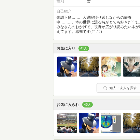
性別
女
自己紹介
体調不良……。入退院繰り返しながらの療養
中………。本の世界に浸る時がとても好き(*^^*)...
みなさんのおかげで、視野が広がり読みたい本が
えてます。感謝です(#^.^#)
お気に入り
41人
知人・友人を探す
お気に入られ
45人