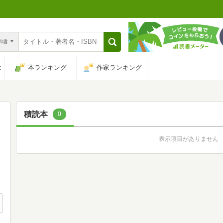
n和書
は
本ランキング
作家ランキング
積読本
0
表示項目がありません