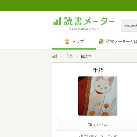
Amazo
トップ
読書メーターと
トップ
千乃
積読本
千乃
45
お気に入られ
7月の読書メーターまとめ