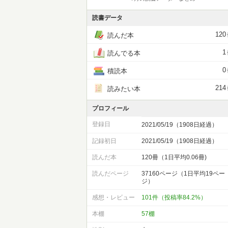
読書データ
120
読んだ本
1
読んでる本
0
積読本
214
読みたい本
プロフィール
登録日
2021/05/19（1908日経過）
記録初日
2021/05/19（1908日経過）
読んだ本
120冊（1日平均0.06冊)
読んだページ
37160ページ（1日平均19ペー
ジ）
感想・レビュー
101件（投稿率84.2%）
本棚
57棚