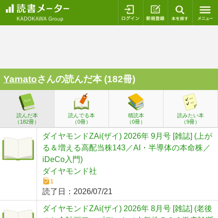
ログイン
新規登録
本を探
Yamato
さんの読んだ本 (182冊)
読んだ本
読んでる本
積読本
読みたい本
（182冊）
（0冊）
（0冊）
（9冊）
ダイヤモンドZAi(ザイ) 2026年 9月号 [雑誌] (上が
る＆増える高配当株143／AI・半導体の本命株／
iDeCo入門)
ダイヤモンド社
1
読了日：
2026/07/21
ダイヤモンドZAi(ザイ) 2026年 8月号 [雑誌] (老後