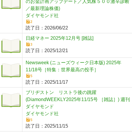
のお金計画アップデート／人気株５００激辛診断
／最新理論株価)
ダイヤモンド社
2
読了日：
2026/06/22
日経マネー 2025年12月号 [雑誌]
3
読了日：
2025/12/21
Newsweek (ニューズウィーク日本版) 2025年
11/18号［特集：世界最高の投手］
5
読了日：
2025/11/17
ブリヂストン リストラ後の跳躍
(DiamondWEEKLY2025年11/15号 ［雑誌］) 週刊
ダイヤモンド
ダイヤモンド社
5
読了日：
2025/11/15