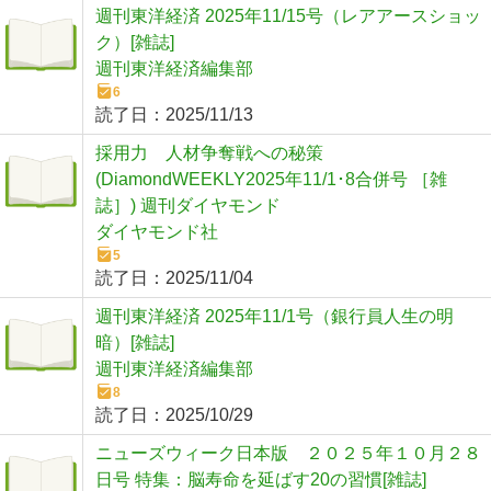
週刊東洋経済 2025年11/15号（レアアースショッ
ク）[雑誌]
週刊東洋経済編集部
6
読了日：
2025/11/13
採用力 人材争奪戦への秘策
(DiamondWEEKLY2025年11/1･8合併号 ［雑
誌］) 週刊ダイヤモンド
ダイヤモンド社
5
読了日：
2025/11/04
週刊東洋経済 2025年11/1号（銀行員人生の明
暗）[雑誌]
週刊東洋経済編集部
8
読了日：
2025/10/29
ニューズウィーク日本版 ２０２５年１０月２８
日号 特集：脳寿命を延ばす20の習慣[雑誌]