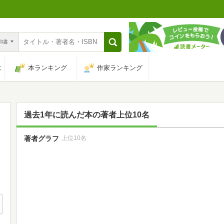
n和書
は
本ランキング
作家ランキング
過去1年に読んだ本の著者上位10名
著者グラフ
上位10名