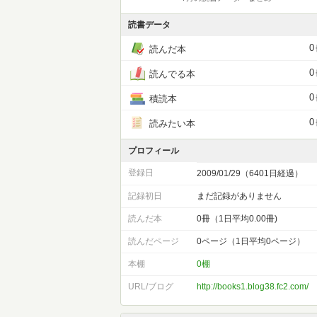
読書データ
0
読んだ本
0
読んでる本
0
積読本
0
読みたい本
プロフィール
登録日
2009/01/29（6401日経過）
記録初日
まだ記録がありません
読んだ本
0冊（1日平均0.00冊)
読んだページ
0ページ（1日平均0ページ）
本棚
0棚
URL/ブログ
http://books1.blog38.fc2.com/