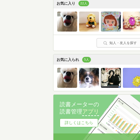
お気に入り
22人
知人・友人を探す
お気に入られ
5人
読書メーターの
読書管理
アプリ
詳しくはこちら