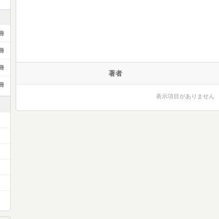
冊
冊
冊
著者
冊
表示項目がありません