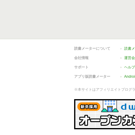
読書メーターについて
読書メ
会社情報
運営会
サポート
ヘルプ
アプリ版読書メーター
Andr
※本サイトはアフィリエイトプログ