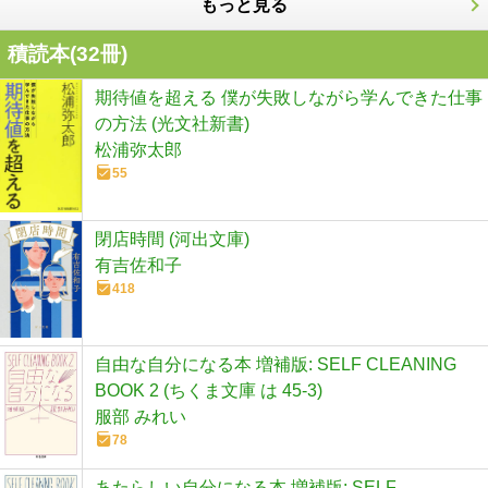
もっと見る
積読本(
32
冊)
期待値を超える 僕が失敗しながら学んできた仕事
の方法 (光文社新書)
松浦弥太郎
55
閉店時間 (河出文庫)
有吉佐和子
418
自由な自分になる本 増補版: SELF CLEANING
BOOK 2 (ちくま文庫 は 45-3)
服部 みれい
78
あたらしい自分になる本 増補版: SELF