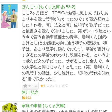
ぽんこつ (ちくま文庫 あ 53-2)
ここ2ヶ月ほど、TOEICの勉強に勤しんでおりあ
まり本を読む時間がなかったのですが読み切れま
した！作者、阿川弘之と阿川佐和子が親子だった
と後書きを読んで知りました。笑 ポンコツ屋とい
う今で言う自動車整備士の青年、勝利くん(通称
まけとし)とお嬢様大学に通う和子の恋愛物。和
子は、あまり勉学に励んでおらず、卒論が書けな
すぎるため卒論の代わりに映画を作る、というぶ
っ飛んだ女の子だった。サボることに全力で、今
の大学生と同じじゃん！と思った（笑）勝利くん
の戦時中の話は、少し泣けた。昭和の時代を知れ
る1冊で良かった！
★4
コメントする(
0
)
ナイス
阿川 弘之
103
家庭の事情 (ちくま文庫)
平太郎の退職金300万円を自分含め5人の娘に50