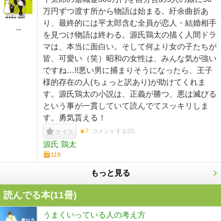
万円ずつ渡す所から物語は始まる。紆余曲折あ
り、最終的には平太郎含む全員が恋人・結婚相手
を見つけ物語は終わる。源氏鶏太の描く人間ドラ
マは、本当に面白い。そして何より女の子たちが
皆、可愛い（笑）昭和の女性は、みんな気が強い
ですね…!!悪い男に捕まりそうになったら、王子
様的存在の人(ちょっと訳あり)が助けてくれま
す。源氏鶏太の小説は、正義が勝つ、悪は滅びる
という事が一貫していて読んでてスッキリしま
す。勇気貰える！
★7
コメントする(
0
)
ナイス
源氏 鶏太
119
もっと見る
読んでる本(
11
冊)
うまくいっている人の考え方