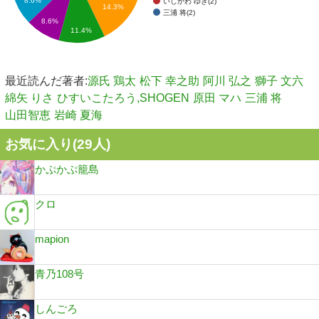
8.6%
いしかわ ゆき(2)
14.3%
三浦 将(2)
8.6%
11.4%
最近読んだ著者:
源氏 鶏太
松下 幸之助
阿川 弘之
獅子 文六
綿矢 りさ
ひすいこたろう,SHOGEN
原田 マハ
三浦 将
山田智恵
岩崎 夏海
お気に入り(
29
人)
かぷかぷ籠島
クロ
mapion
青乃108号
しんごろ