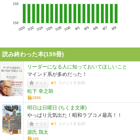
159
158
7/24
7/30
8/5
7/20
7/26
8/1
8/7
7/22
7/28
8/3
8/9
読み終わった本(
159
冊)
リーダーになる人に知っておいてほしいこと
マインド系が多めだった！
★5
コメントする(
0
)
ナイス
松下 幸之助
2086
明日は日曜日 (ちくま文庫)
やっぱり元気出た！昭和ラブコメ最高！！
★3
コメントする(
0
)
ナイス
源氏 鶏太
106