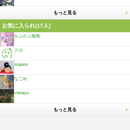
もっと見る
お気に入られ(
17
人)
かぷかぷ籠島
クロ
mapion
なごめ
chinayo
もっと見る