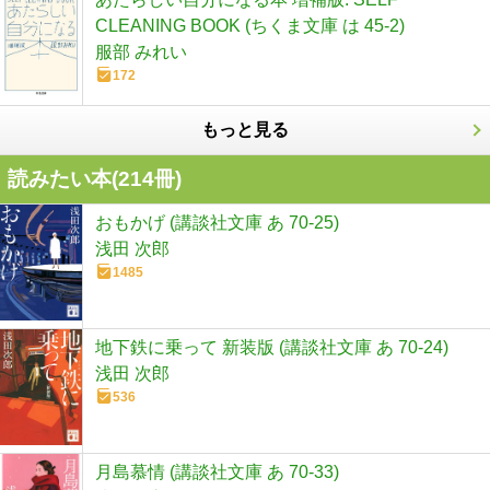
CLEANING BOOK (ちくま文庫 は 45-2)
服部 みれい
172
もっと見る
読みたい本(
214
冊)
おもかげ (講談社文庫 あ 70-25)
浅田 次郎
1485
地下鉄に乗って 新装版 (講談社文庫 あ 70-24)
浅田 次郎
536
月島慕情 (講談社文庫 あ 70-33)