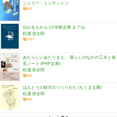
ジェリー・ミンチントン
943
伝わるちから (小学館文庫 ま 7-1)
松浦 弥太郎
1267
あたらしいあたりまえ。 暮らしのなかの工夫と発
見ノート (PHP文庫)
松浦 弥太郎
862
ほんとうの味方のつくりかた (ちくま文庫)
松浦 弥太郎
591