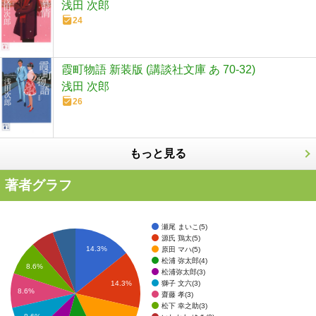
浅田 次郎
24
霞町物語 新装版 (講談社文庫 あ 70-32)
浅田 次郎
26
もっと見る
著者グラフ
瀬尾 まいこ(5)
源氏 鶏太(5)
14.3%
原田 マハ(5)
松浦 弥太郎(4)
8.6%
松浦弥太郎(3)
獅子 文六(3)
14.3%
8.6%
齋藤 孝(3)
松下 幸之助(3)