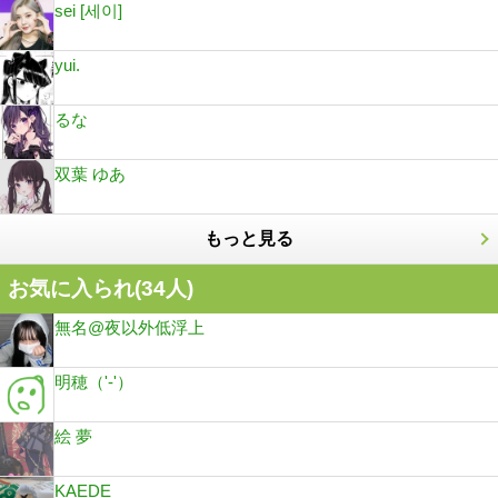
sei [세이]
yui.
るな
双葉 ゆあ
もっと見る
お気に入られ(
34
人)
無名@夜以外低浮上
明穂（'-'）
絵 夢
KAEDE