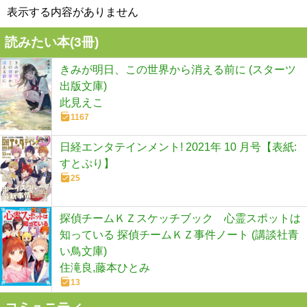
表示する内容がありません
読みたい本(
3
冊)
きみが明日、この世界から消える前に (スターツ
出版文庫)
此見えこ
1167
日経エンタテインメント! 2021年 10 月号【表紙:
すとぷり】
25
探偵チームＫＺスケッチブック 心霊スポットは
知っている 探偵チームＫＺ事件ノート (講談社青
い鳥文庫)
住滝良,藤本ひとみ
13