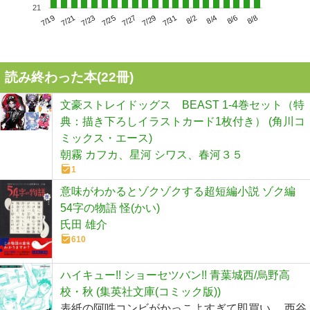
21
7/23
7/29
8/4
7/19
7/25
7/31
8/6
7/21
7/27
8/2
8/8
読み終わった本(
22
冊)
文豪ストレイドッグス BEAST 1-4巻セット（特
典：描き下ろしイラストカード1枚付き） (角川コ
ミックス・エース)
朝霧 カフカ、星河 シワス、春河３５
1
意味がわかるとゾクゾクする超短編小説 ゾク編
54字の物語 怪(かい)
氏田 雄介
610
ハイキュー!! ショーセツバン!! 青葉城西/烏野高
校・秋 (集英社文庫(コミック版))
表紙の阿吽コンビがかっこよすぎて即買い。 西谷