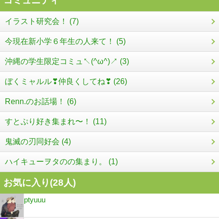
コミュニティ
イラスト研究会！ (7)
今現在新小学６年生の人来て！ (5)
沖縄の学生限定コミュ↖(^ω^)↗ (3)
ぼくミャルル❣仲良くしてね❣ (26)
Renn.のお話場！ (6)
すとぷり好き集まれ〜！ (11)
鬼滅の刃同好会 (4)
ハイキューヲタのの集まり。 (1)
お気に入り(
28
人)
ptyuuu