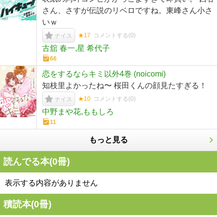
さん、さすが伝説のリベロですね。東峰さん小さ
いｗ
★17
コメントする(
0
)
ナイス
古舘 春一,星 希代子
66
恋をするならキミ以外4巻 (noicomi)
知枝里よかったね〜 桜田くんの顔見たすぎる！
★10
コメントする(
0
)
ナイス
中野まや花,ももしろ
11
もっと見る
読んでる本(
0
冊)
表示する内容がありません
積読本(
0
冊)