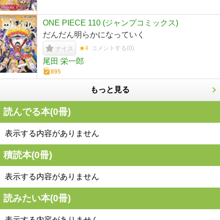
ONE PIECE 110 (ジャンプコミックス)
だんだん明らかになっていく
★4
コメントする(
0
)
ナイス
尾田 栄一郎
895
もっと見る
読んでる本(
0
冊)
表示する内容がありません
積読本(
0
冊)
表示する内容がありません
読みたい本(
0
冊)
表示する内容がありません