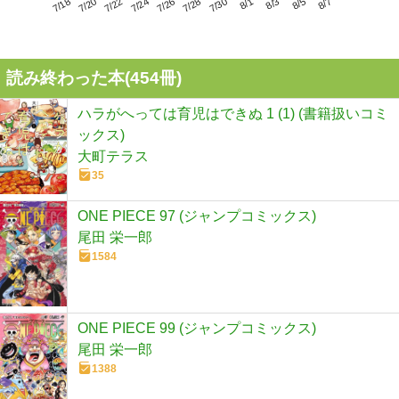
7/22
7/28
8/3
7/18
7/24
7/30
8/5
7/20
7/26
8/1
8/7
読み終わった本(
454
冊)
ハラがへっては育児はできぬ 1 (1) (書籍扱いコミ
ックス)
大町テラス
35
ONE PIECE 97 (ジャンプコミックス)
尾田 栄一郎
1584
ONE PIECE 99 (ジャンプコミックス)
尾田 栄一郎
1388