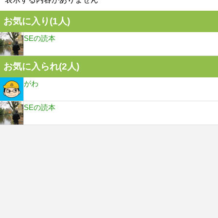
お気に入り(
1
人)
SEの読本
お気に入られ(
2
人)
がわ
SEの読本