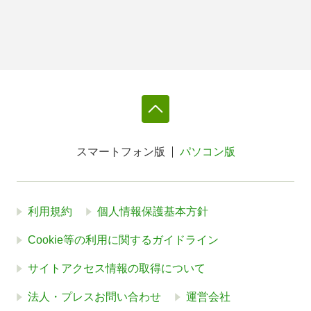
スマートフォン版
パソコン版
利用規約
個人情報保護基本方針
Cookie等の利用に関するガイドライン
サイトアクセス情報の取得について
法人・プレスお問い合わせ
運営会社