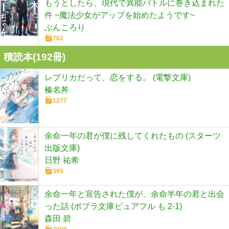
もうとしたら、現代で異能バトルに巻き込まれた
件 ~魔法少女がアップを始めたようです~
ぶんころり
702
積読本(
192
冊)
レプリカだって、恋をする。 (電撃文庫)
榛名丼
1277
余命一年の君が僕に残してくれたもの (スターツ
出版文庫)
日野 祐希
395
余命一年と宣告された僕が、余命半年の君と出会
った話 (ポプラ文庫ピュアフル も 2-1)
森田 碧