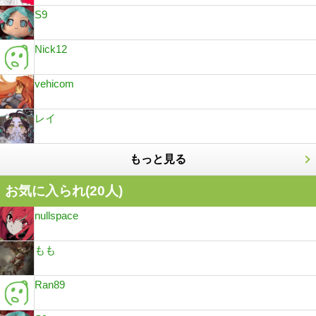
S9
Nick12
vehicom
レイ
もっと見る
お気に入られ(
20
人)
nullspace
もも
Ran89