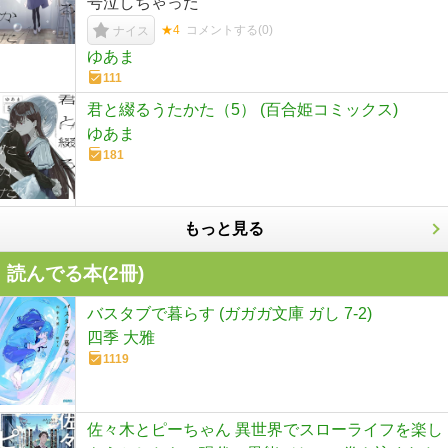
号泣しちゃった
★4
コメントする(
0
)
ナイス
ゆあま
111
君と綴るうたかた（5） (百合姫コミックス)
ゆあま
181
もっと見る
読んでる本(
2
冊)
バスタブで暮らす (ガガガ文庫 ガし 7-2)
四季 大雅
1119
佐々木とピーちゃん 異世界でスローライフを楽し