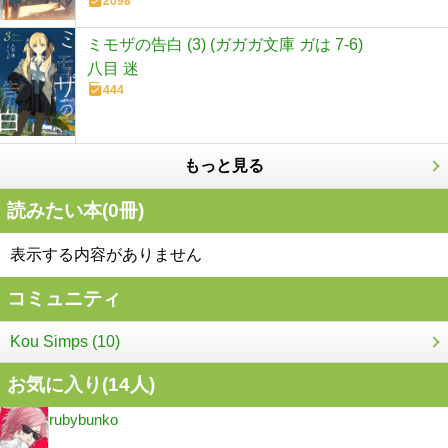
2098
ミモザの告白 (3) (ガガガ文庫 ガは 7-6)
八目 迷
444
もっと見る
読みたい本(
0
冊)
表示する内容がありません
コミュニティ
Kou Simps (10)
お気に入り(
14
人)
rubybunko