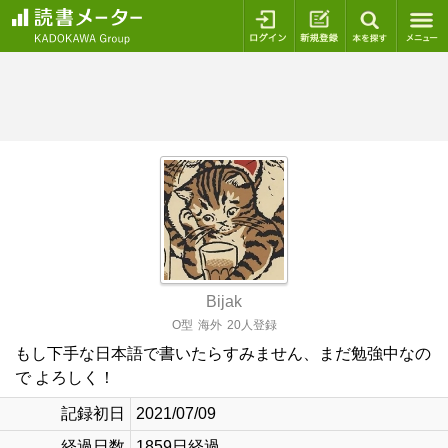
ログイン
新規登録
本を探
Bijak
O型
海外
20人登録
もし下手な日本語で書いたらすみません、まだ勉強中なの
で よろしく！
記録初日
2021/07/09
経過日数
1859日経過