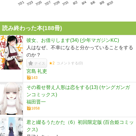
7/25
7/31
8/6
7/21
7/27
8/2
8/8
7/23
7/29
8/4
8/10
読み終わった本(
188
冊)
彼女、お借りします(34) (少年マガジンKC)
人はなぜ、不幸になると分かっていることをする
のか？
★2
コメントする(
0
)
ナイス
宮島 礼吏
143
その着せ替え人形は恋をする(13) (ヤングガンガ
ンコミックス)
福田晋一
1058
君と綴るうたかた（6）初回限定版 (百合姫コミッ
クス)