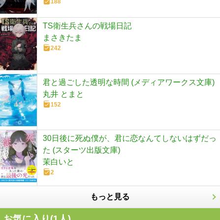
188
TS衛生兵さんの戦場日記
まさきたま
242
君と過ごした透明な時間 (メディアワークス文庫)
丸井 とまと
152
30日後に死ぬ僕が、君に恋なんてしないはずだっ
た (スターツ出版文庫)
茉白いと
2
もっと見る
お気に入り(
1
人)