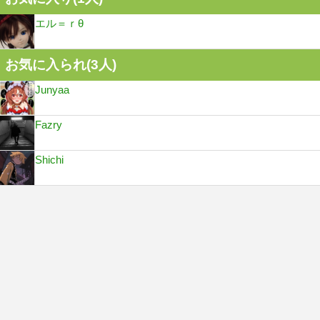
エル＝ｒθ
お気に入られ(
3
人)
Junyaa
Fazry
Shichi