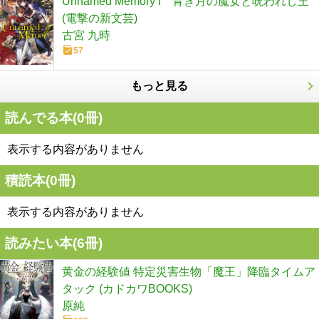
Unnamed Memory I 青き月の魔女と呪われし王
(電撃の新文芸)
古宮 九時
57
もっと見る
読んでる本(
0
冊)
表示する内容がありません
積読本(
0
冊)
表示する内容がありません
読みたい本(
6
冊)
黄金の経験値 特定災害生物「魔王」降臨タイムア
タック (カドカワBOOKS)
原純