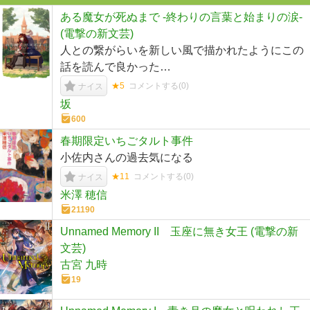
ある魔女が死ぬまで -終わりの言葉と始まりの涙-
(電撃の新文芸)
人との繋がらいを新しい風で描かれたようにこの
話を読んで良かった…
★5
コメントする(
0
)
ナイス
坂
600
春期限定いちごタルト事件
小佐内さんの過去気になる
★11
コメントする(
0
)
ナイス
米澤 穂信
21190
Unnamed Memory II 玉座に無き女王 (電撃の新
文芸)
古宮 九時
19