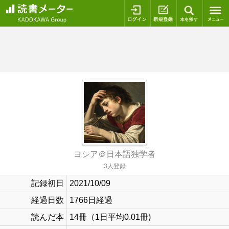
ログイン
新規登録
本を探
ヨシア＠日本語独学者
3人登録
記録初日
2021/10/09
経過日数
1766日経過
読んだ本
14冊（1日平均0.01冊)