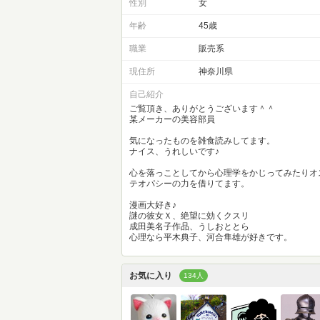
性別
女
年齢
45歳
職業
販売系
現住所
神奈川県
自己紹介
ご覧頂き、ありがとうございます＾＾
某メーカーの美容部員
気になったものを雑食読みしてます。
ナイス、うれしいです♪
心を落っことしてから心理学をかじってみたりオ
テオパシーの力を借りてます。
漫画大好き♪
謎の彼女Ｘ、絶望に効くクスリ
成田美名子作品、うしおととら
心理なら平木典子、河合隼雄が好きです。
お気に入り
134人