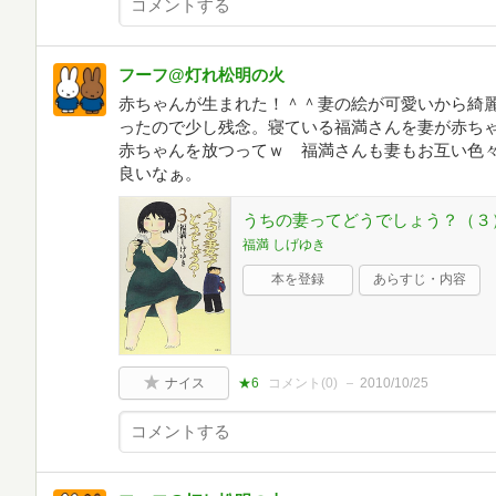
フーフ@灯れ松明の火
赤ちゃんが生まれた！＾＾妻の絵が可愛いから綺
ったので少し残念。寝ている福満さんを妻が赤ち
赤ちゃんを放つってｗ 福満さんも妻もお互い色
良いなぁ。
うちの妻ってどうでしょう？（３
福満 しげゆき
本を登録
あらすじ・内容
ナイス
★6
コメント(
0
)
2010/10/25