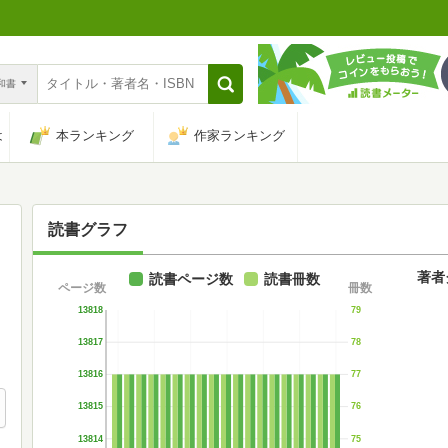
n和書
は
本ランキング
作家ランキング
読書グラフ
著者
読書ページ数
読書冊数
ページ数
冊数
13818
79
13817
78
13816
77
13815
76
13814
75