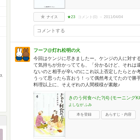
ナイス
★23
コメント(
0
)
2011/04/04
フーフ@灯れ松明の火
今回はケンジに尽きましたー。ケンジの人に対す
て気持ちが分かってても、「分かるけど、それは
ないのと相手が辛いのにこれ以上否定したらとか
ス
うって思ったら言おう！って偶然考えてたので勝
料理以上に、そえぞれの人間模様が素敵♪
きのう何食べた?(4) (モーニングK
よしなが ふみ
本を登録
あらすじ・内容