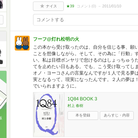
ナイス
★39
コメント(
0
)
2011/01/10
フーフ@灯れ松明の火
この本から受け取ったのは、自分を信じる事、願
ことを想像しながら。そして、その為に「行動」
い。私は目標ボンヤリで怠けるのはしょっちゅう
てを止めたい日もある。でも、こう受け取ってし
オノ・ヨーコさんの言葉なんですが１人で見る夢
実となるって。現実になったんです。２人の夢は
でいられますように。
1Q84 BOOK 3
村上 春樹
本を登録
あらすじ・内容
版
、