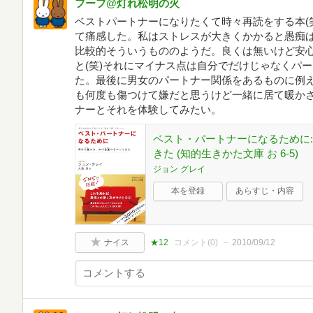
フーフ@灯れ松明の火
ベストパートナーになりたくて時々再読をする本(
て痛感した。私はストレスが大きくかかると愚痴
比較的そういうもののようだ。良くは無いけど安
と(笑)それにマイナス点は自分でだけじゃなくパ
た。最後に男女のパートナー関係をあるものに例
も何度も傷つけて嫌だと思うけど一緒に居て暖か
ナーとそれを体験してみたい。
ベスト・パートナーになるために
きた (知的生きかた文庫 お 6-5)
ジョン グレイ
本を登録
あらすじ・内容
ナイス
★12
コメント(
0
)
2010/09/12