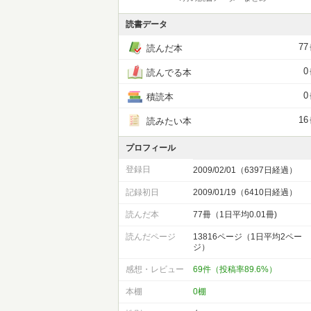
読書データ
77
読んだ本
0
読んでる本
0
積読本
16
読みたい本
プロフィール
登録日
2009/02/01（6397日経過）
記録初日
2009/01/19（6410日経過）
読んだ本
77冊（1日平均0.01冊)
読んだページ
13816ページ（1日平均2ペー
ジ）
感想・レビュー
69件（投稿率89.6%）
本棚
0棚