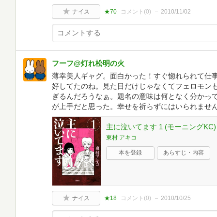
ナイス
★70
コメント(
0
)
2010/11/02
フーフ@灯れ松明の火
薄幸美人ギャグ。面白かった！すぐ惚れられて仕
好してたのね。見た目だけじゃなくてフェロモン
ぎるんだろうなぁ。題名の意味は何となく分かっ
が上手だと思った。幸せを祈らずにはいられませ
主に泣いてます 1 (モーニングKC)
東村 アキコ
本を登録
あらすじ・内容
ナイス
★18
コメント(
0
)
2010/10/25