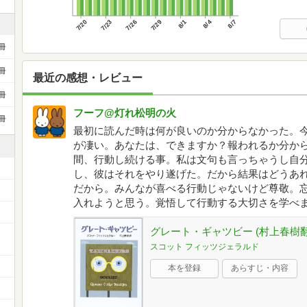
7/20
7/23
7/26
7/29
8/1
8/4
8/7
冊
冊
最近の感想・レビュー
冊
フーフ@灯れ松明の火
冊
最初に読んだ時は何が良いのか分からなかった。
が凄い。あなたは、できますか？報われるか分か
間、行動し続ける事。私は文句も言っちゃうし自分
し、彼はそれをやり遂げた。だから結果はどうあ
だから。みんなが喜べる行動じゃないけど尊敬。
入れようと思う。覚悟して行動する大切さを学べ
グレート・ギャツビー (村上春樹翻訳
スコット フィッツジェラルド
本を登録
あらすじ・内容