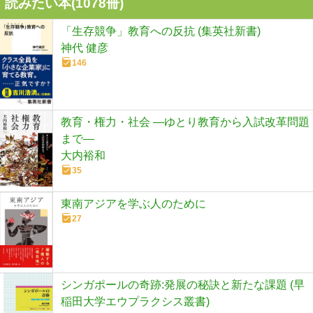
読みたい本(
1078
冊)
「生存競争」教育への反抗 (集英社新書)
神代 健彦
146
教育・権力・社会 ―ゆとり教育から入試改革問題
まで―
大内裕和
35
東南アジアを学ぶ人のために
27
シンガポールの奇跡:発展の秘訣と新たな課題 (早
稲田大学エウプラクシス叢書)