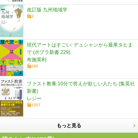
改訂版 九州地域学
2
現代アートはすごい: デュシャンから最果タヒま
で (ポプラ新書 229)
布施英利
165
ファスト教養 10分で答えが欲しい人たち (集英社
新書)
レジー
2257
もっと見る