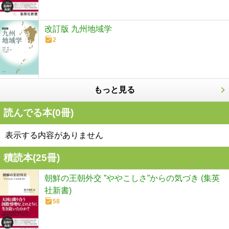
改訂版 九州地域学
2
もっと見る
読んでる本(
0
冊)
表示する内容がありません
積読本(
25
冊)
朝鮮の王朝外交 ”ややこしさ”からの気づき (集英
社新書)
58