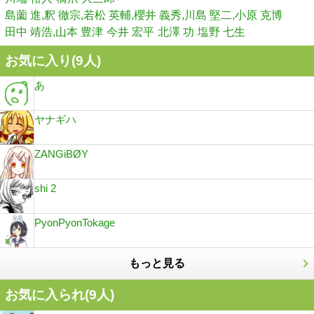
島薗 進,釈 徹宗,若松 英輔,櫻井 義秀,川島 堅二,小原 克博
田中 靖浩,山本 豊津
今井 宏平
北澤 功
塩野 七生
お気に入り(
9
人)
あ
ヤナギハ
ZANGiBØY
shi 2
PyonPyonTokage
もっと見る
お気に入られ(
9
人)