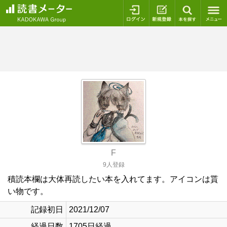
ログイン
新規登録
本を探
F
9人登録
積読本欄は大体再読したい本を入れてます。アイコンは貰
い物です。
記録初日
2021/12/07
経過日数
1705日経過