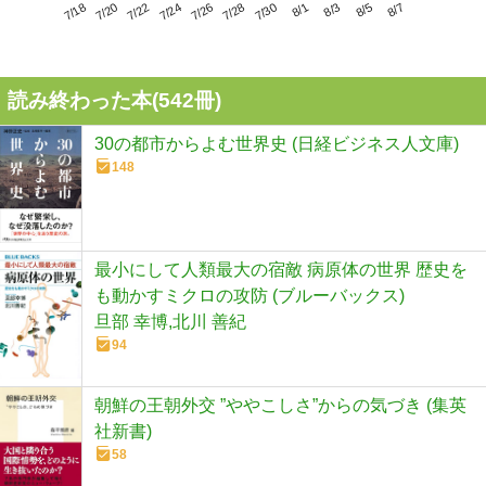
7/22
7/28
8/3
7/18
7/24
7/30
8/5
7/20
7/26
8/1
8/7
読み終わった本(
542
冊)
30の都市からよむ世界史 (日経ビジネス人文庫)
148
最小にして人類最大の宿敵 病原体の世界 歴史を
も動かすミクロの攻防 (ブルーバックス)
旦部 幸博,北川 善紀
94
朝鮮の王朝外交 ”ややこしさ”からの気づき (集英
社新書)
58