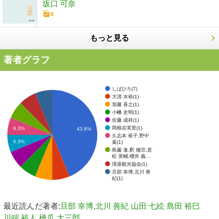
坂口 可奈
8
もっと見る
著者グラフ
しばひろ(7)
大清 水裕(1)
加藤 喜之(1)
小幡 史明(1)
佐藤 成祥(1)
岡根谷実里(1)
6.3%
43.8%
久志本 裕子,野中
6.3%
葉(1)
島薗 進,釈 徹宗,若
松 英輔,櫻井 義…
境港観光協会(1)
旦部 幸博,北川 善
紀(1)
最近読んだ著者:
旦部 幸博,北川 善紀
山田 七絵
島田 裕巳
川端 裕人
橋爪 大三郎