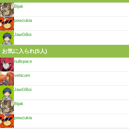
Bijak
powzukia
JawGBoi
お気に入られ(
5
人)
nullspace
vehicom
JawGBoi
Bijak
powzukia