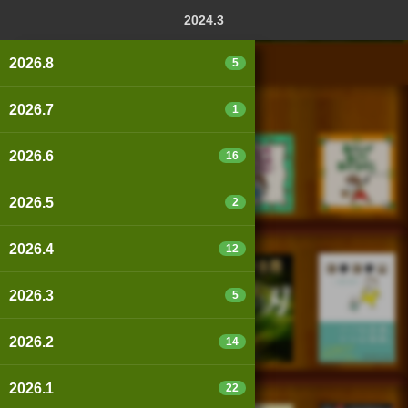
ログイン
新規登録
本を探
2024.3
2026.8
5
2026.7
1
スマートフォン版
パソコン版
2026.6
16
2026.5
2
利用規約
個人情報保護基本方針
2026.4
12
Cookie等の利用に関するガイドライン
2026.3
5
サイトアクセス情報の取得について
2026.2
14
法人・プレスお問い合わせ
運営会社
※本サイトはアフィリエイトプログラムによる収益を得ていま
2026.1
22
す