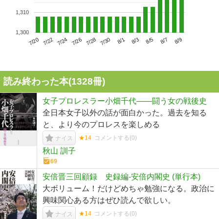
1,310
1,300
7/24
7/30
8/5
7/20
7/26
8/1
8/7
7/22
7/28
8/3
8/9
読み終わった本(
1328
冊)
女子プロレスラー小畑千代――闘う女の戦後史
全日本女子以外の話が面白かった。過去を知る
と、より今のプロレスを楽しめる
★14
コメントする(
0
)
ナイス
秋山 訓子
69
安倍晋三回顧録 史録編-安倍内閣史 (単行本)
大ボリューム！だけどめちゃ勉強になる。政治に
興味関心ある方はぜひ読んで欲しい。
★14
コメントする(
0
)
ナイス