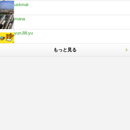
uskmal
mana
yun.88.yu
もっと見る