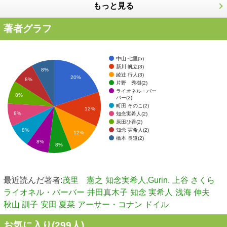
もっと見る
著者グラフ
中山 七里(5)
新川 帆立(3)
8%
綾辻 行人(3)
20%
8%
片野 秀樹(2)
ライオネル・バー
8%
バー(2)
町田 そのこ(2)
12%
8%
知念実希人(2)
原田ひ香(2)
知念 実希人(2)
8%
12%
橋本 長道(2)
8%
8%
最近読んだ著者:
茂里 憲之
知念実希人,Gurin.
上谷 さくら
ライオネル・バーバー
井田真木子
知念 実希人
浅海 伸夫
秋山 訓子
安田 夏菜
アーサー・コナン ドイル
お気に入り(
299
人)