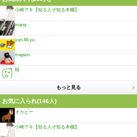
小崎アキ【知る人ぞ知る本棚】
mana
yun.88.yu
mapion
晴
もっと見る
お気に入られ(
146
人)
オカピー
小崎アキ【知る人ぞ知る本棚】