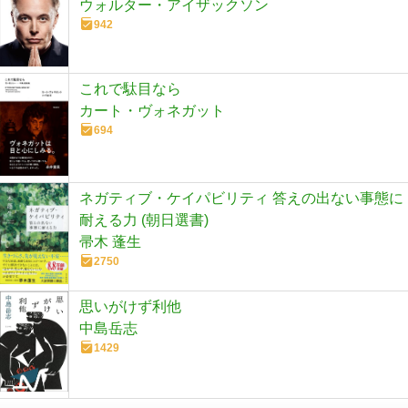
ウォルター・アイザックソン
942
これで駄目なら
カート・ヴォネガット
694
ネガティブ・ケイパビリティ 答えの出ない事態に
耐える力 (朝日選書)
帚木 蓬生
2750
思いがけず利他
中島岳志
1429