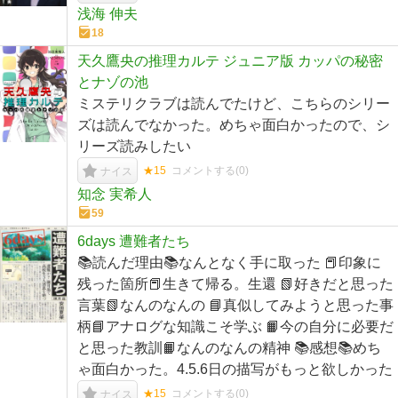
浅海 伸夫
18
天久鷹央の推理カルテ ジュニア版 カッパの秘密
とナゾの池
ミステリクラブは読んでたけど、こちらのシリー
ズは読んでなかった。めちゃ面白かったので、シ
リーズ読みしたい
★15
コメントする(
0
)
ナイス
知念 実希人
59
6days 遭難者たち
📚読んだ理由📚なんとなく手に取った 📕印象に
残った箇所📕生きて帰る。生還 📗好きだと思った
言葉📗なんのなんの 📘真似してみようと思った事
柄📘アナログな知識こそ学ぶ 📙今の自分に必要だ
と思った教訓📙なんのなんの精神 📚感想📚めち
ゃ面白かった。4.5.6日の描写がもっと欲しかった
★15
コメントする(
0
)
ナイス