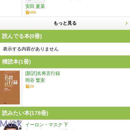
安田 夏菜
498
もっと見る
読んでる本(
0
冊)
表示する内容がありません
積読本(
1
冊)
[新訳]名将言行録
岡谷 繁実
38
読みたい本(
178
冊)
イーロン・マスク 下