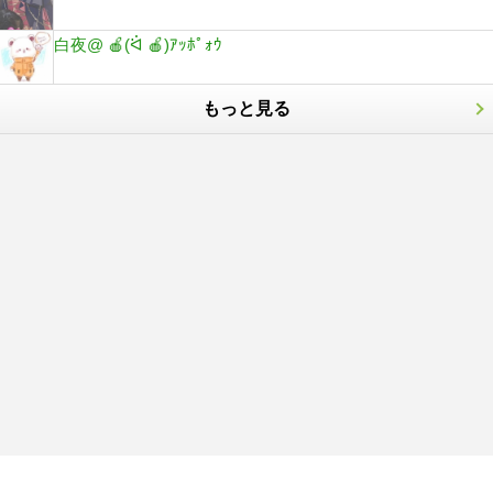
白夜@ 🍎(ᐛ 🍎)ｱｯﾎﾟｫｳ
もっと見る