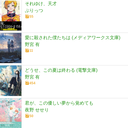
それゆけ、天才
ぷりっつ
55
愛に殺された僕たちは (メディアワークス文庫)
野宮 有
11
どうせ、この夏は終わる (電撃文庫)
野宮 有
454
君が、この優しい夢から覚めても
夜野 せせり
50