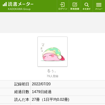
ログイン
新規登録
本を探
るぅ。
79人登録
記録初日
2022/07/20
経過日数
1479日経過
読んだ本
27冊（1日平均0.02冊)