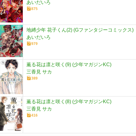
あいだいろ
875
地縛少年 花子くん(2) (Gファンタジーコミックス)
あいだいろ
979
薫る花は凛と咲く(9) (少年マガジンKC)
三香見 サカ
389
薫る花は凛と咲く(8) (少年マガジンKC)
三香見 サカ
416