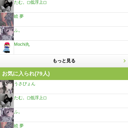
たむ。◻︎低浮上◻︎
絵 夢
ふ。
Mochi丸
もっと見る
お気に入られ(
79
人)
うさぴょん
たむ。◻︎低浮上◻︎
ふ。
絵 夢