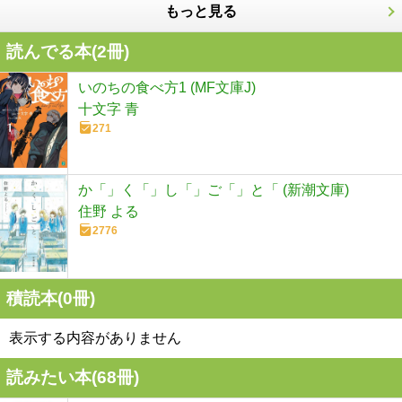
もっと見る
読んでる本(
2
冊)
いのちの食べ方1 (MF文庫J)
十文字 青
271
か「」く「」し「」ご「」と「 (新潮文庫)
住野 よる
2776
積読本(
0
冊)
表示する内容がありません
読みたい本(
68
冊)