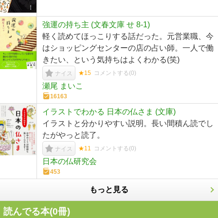
強運の持ち主 (文春文庫 せ 8-1)
軽く読めてほっこりする話だった。元営業職、今
はショッピングセンターの店の占い師。一人で働
きたい、という気持ちはよくわかる(笑)
★15
コメントする(
0
)
ナイス
瀬尾 まいこ
16163
イラストでわかる 日本の仏さま (文庫)
イラストと分かりやすい説明。長い間積ん読でし
たがやっと読了。
★11
コメントする(
0
)
ナイス
日本の仏研究会
453
もっと見る
読んでる本(
0
冊)