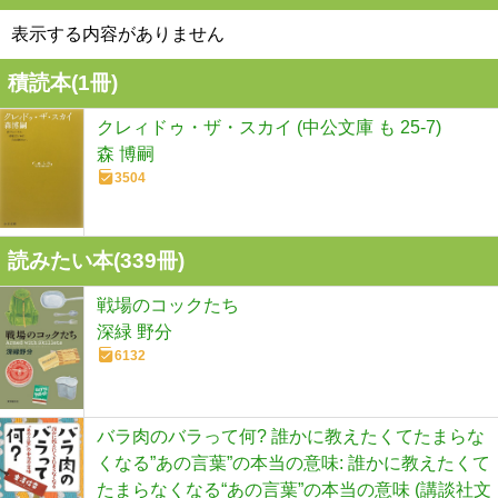
表示する内容がありません
積読本(
1
冊)
クレィドゥ・ザ・スカイ (中公文庫 も 25-7)
森 博嗣
3504
読みたい本(
339
冊)
戦場のコックたち
深緑 野分
6132
バラ肉のバラって何? 誰かに教えたくてたまらな
くなる”あの言葉”の本当の意味: 誰かに教えたくて
たまらなくなる“あの言葉”の本当の意味 (講談社文