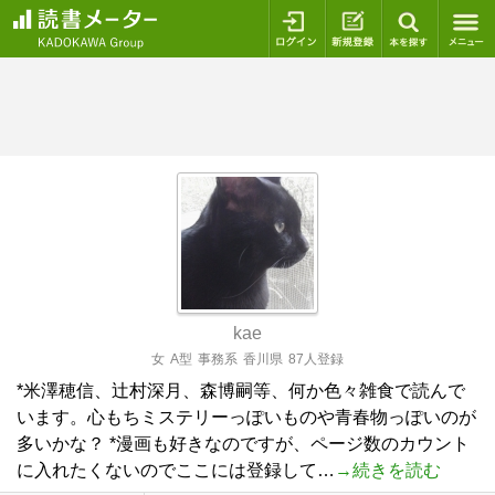
ログイン
新規登録
本を探
kae
女
A型
事務系
香川県
87人登録
*米澤穂信、辻村深月、森博嗣等、何か色々雑食で読んで
います。心もちミステリーっぽいものや青春物っぽいのが
多いかな？ *漫画も好きなのですが、ページ数のカウント
に入れたくないのでここには登録して…
→続きを読む