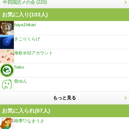
中四国読メの会 (220)
お気に入り(
103
人)
haya1hikari
きこりくらげ
海歌＠旧アカウント
Saku
骨ゆん
もっと見る
お気に入られ(
87
人)
雨季💘なきうさ