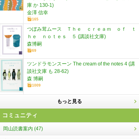
庫 か 130-1)
金澤 信幸
165
つぼみ茸ムース Ｔｈｅ ｃｒｅａｍ ｏｆ ｔ
ｈｅ ｎｏｔｅｓ ５ (講談社文庫)
森博嗣
69
ツンドラモンスーン The cream of the notes 4 (講
談社文庫 も 28-62)
森 博嗣
1009
もっと見る
コミュニティ
岡山読書案内 (47)