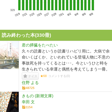
329
7/23
7/29
8/4
7/19
7/25
7/31
8/6
7/21
7/27
8/2
8/8
読み終わった本(
330
冊)
君の膵臓をたべたい
久々の読書というか読書リハビリ用に。大病で余
命いくばくか、といわれている登場人物に不意の
事故死を持ってくるとは･･･。今というひと時を
生きられている幸運と偶然を考えてしまう一冊。
★68
コメントする(
0
)
ナイス
住野 よる
48725
きもの (新潮文庫)
幸田 文
1154