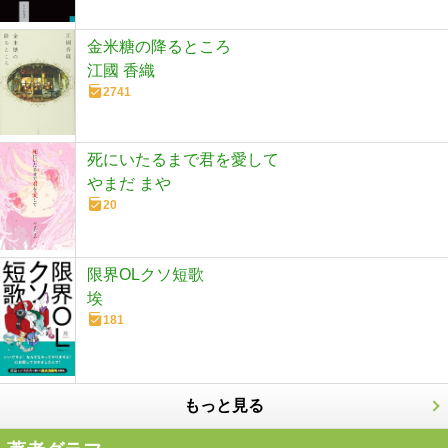
金米糖の降るところ
江國 香織
2741
死にいたるまで君を愛して
やまだ まや
20
限界OLクソ短歌
埃
181
もっと見る