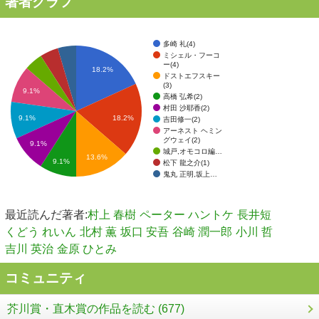
著者グラフ
多崎 礼(4)
ミシェル・フーコ
ー(4)
18.2%
ドストエフスキー
(3)
9.1%
高橋 弘希(2)
村田 沙耶香(2)
18.2%
9.1%
吉田修一(2)
アーネスト ヘミン
グウェイ(2)
9.1%
城戸,オモコロ編…
13.6%
9.1%
松下 龍之介(1)
鬼丸 正明,坂上…
最近読んだ著者:
村上 春樹
ペーター ハントケ
長井短
くどう れいん
北村 薫
坂口 安吾
谷崎 潤一郎
小川 哲
吉川 英治
金原 ひとみ
コミュニティ
芥川賞・直木賞の作品を読む (677)