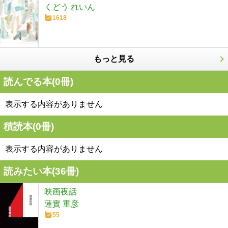
くどう れいん
1618
もっと見る
読んでる本(
0
冊)
表示する内容がありません
積読本(
0
冊)
表示する内容がありません
読みたい本(
36
冊)
映画夜話
蓮實 重彦
55