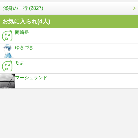
渾身の一行 (2827)
お気に入られ(
4
人)
岡崎岳
ゆきづき
ちよ
マーシュランド