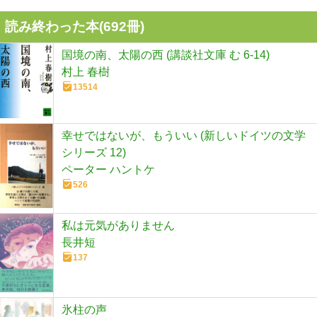
読み終わった本(
692
冊)
国境の南、太陽の西 (講談社文庫 む 6-14)
村上 春樹
13514
幸せではないが、もういい (新しいドイツの文学
シリーズ 12)
ペーター ハントケ
526
私は元気がありません
長井短
137
氷柱の声