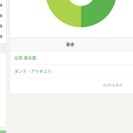
冊
冊
冊
冊
著者
辻田 真佐憲
ダンテ・アリギエリ
全2件を表示
ー