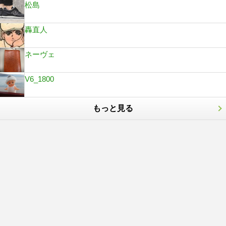
松島
轟直人
ネーヴェ
V6_1800
もっと見る