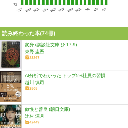
73
7/21
7/27
8/2
7/17
7/23
7/29
8/4
7/19
7/25
7/31
8/6
読み終わった本(
74
冊)
変身 (講談社文庫 ひ 17-9)
東野 圭吾
23267
AI分析でわかった トップ5%社員の習慣
越川 慎司
2505
傲慢と善良 (朝日文庫)
辻村 深月
42449