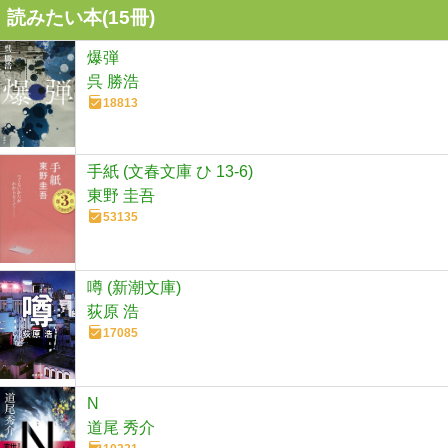
読みたい本(
15
冊)
爆弾
呉 勝浩
18813
手紙 (文春文庫 ひ 13-6)
東野 圭吾
53135
噂 (新潮文庫)
荻原 浩
17085
N
道尾 秀介