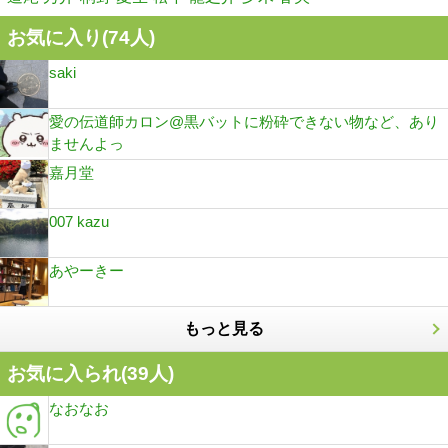
お気に入り(
74
人)
saki
愛の伝道師カロン@黒バットに粉砕できない物など、あり
ませんよっ
嘉月堂
007 kazu
あやーきー
もっと見る
お気に入られ(
39
人)
なおなお