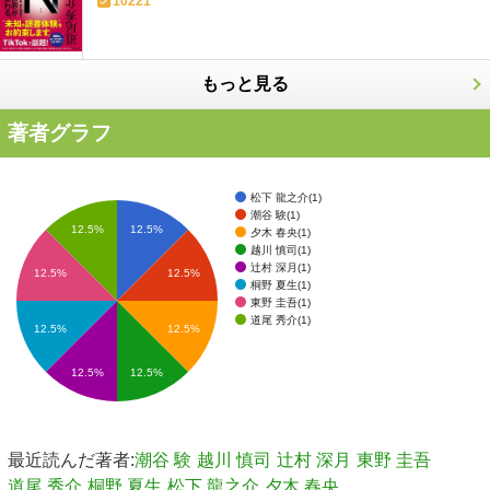
10221
もっと見る
著者グラフ
松下 龍之介(1)
潮谷 験(1)
12.5%
12.5%
夕木 春央(1)
越川 慎司(1)
辻村 深月(1)
12.5%
12.5%
桐野 夏生(1)
東野 圭吾(1)
道尾 秀介(1)
12.5%
12.5%
12.5%
12.5%
最近読んだ著者:
潮谷 験
越川 慎司
辻村 深月
東野 圭吾
道尾 秀介
桐野 夏生
松下 龍之介
夕木 春央