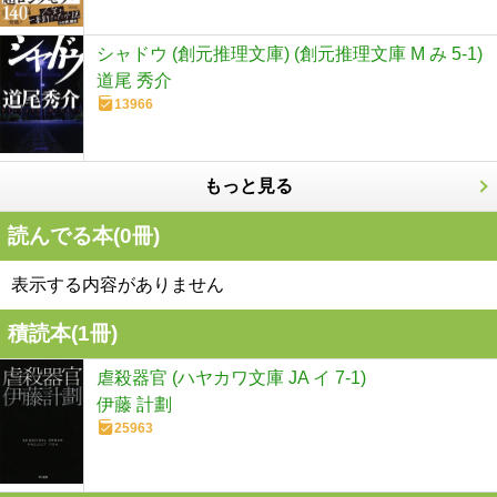
シャドウ (創元推理文庫) (創元推理文庫 M み 5-1)
道尾 秀介
13966
もっと見る
読んでる本(
0
冊)
表示する内容がありません
積読本(
1
冊)
虐殺器官 (ハヤカワ文庫 JA イ 7-1)
伊藤 計劃
25963