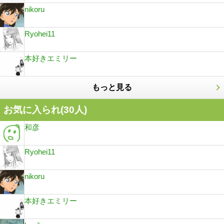
nikoru
Ryohei11
本好きエミリー
もっと見る
お気に入られ(
30
人)
和彦
Ryohei11
nikoru
本好きエミリー