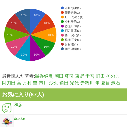
市川 沙央(1)
墨香銅臭(1)
10%
10%
町田 そのこ(1)
今村夏子(1)
10%
10%
赤瀬川 隼(1)
阿刀田 高(1)
10%
10%
角田 光代(1)
横溝 正史(1)
月村 奎(1)
10%
10%
岡田 尊司(1)
10%
10%
最近読んだ著者:
墨香銅臭
岡田 尊司
東野 圭吾
町田 そのこ
阿刀田 高
月村 奎
市川 沙央
角田 光代
赤瀬川 隼
夏目 漱石
お気に入り(
67
人)
和彦
duske