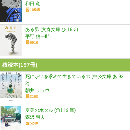
和田 竜
10545
ある男 (文春文庫 ひ 19-3)
平野 啓一郎
5916
積読本(
197
冊)
死にがいを求めて生きているの (中公文庫 あ 92-
2)
朝井 リョウ
3168
夏美のホタル (角川文庫)
森沢 明夫
5248