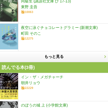
同級生 (講談社文庫 ひ 17-13)
東野 圭吾
10063
夜空に泳ぐチョコレートグラミー (新潮文庫)
町田 そのこ
12275
もっと見る
読んでる本(
3
冊)
イン・ザ・メガチャーチ
朝井リョウ
22229
のぼうの城 上 (小学館文庫)