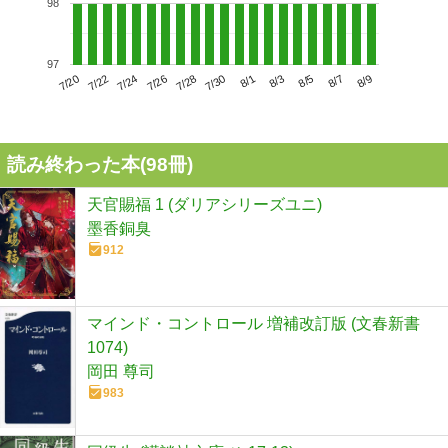
98
97
7/24
7/30
8/5
7/20
7/26
8/1
8/7
7/22
7/28
8/3
8/9
読み終わった本(
98
冊)
天官賜福 1 (ダリアシリーズユニ)
墨香銅臭
912
マインド・コントロール 増補改訂版 (文春新書
1074)
岡田 尊司
983