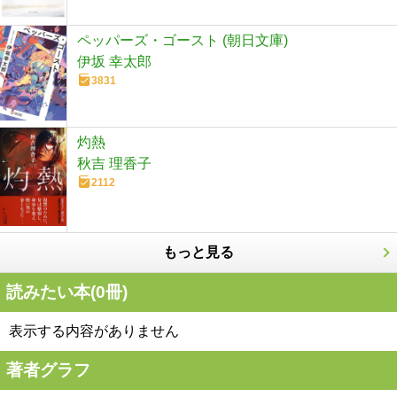
ペッパーズ・ゴースト (朝日文庫)
伊坂 幸太郎
3831
灼熱
秋吉 理香子
2112
もっと見る
読みたい本(
0
冊)
表示する内容がありません
著者グラフ