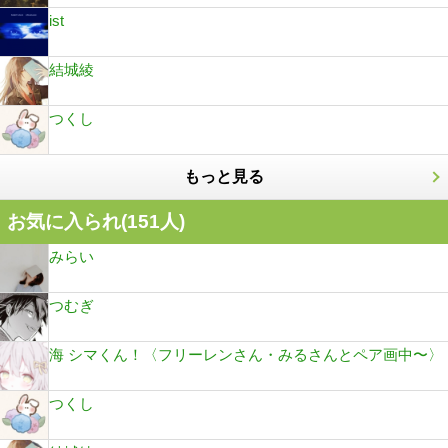
ist
結城綾
つくし
もっと見る
お気に入られ(
151
人)
みらい
つむぎ
海 シマくん！〈フリーレンさん・みるさんとペア画中〜〉
つくし