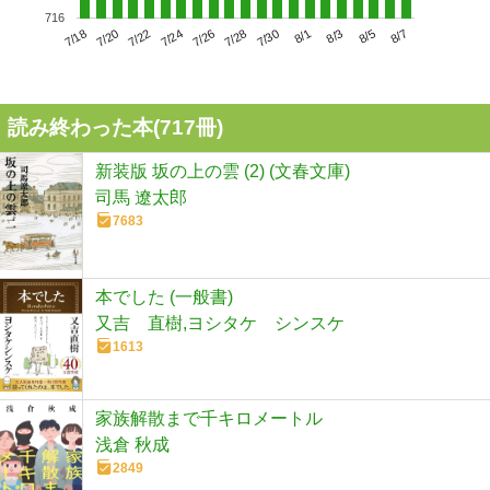
716
7/22
7/28
8/3
7/18
7/24
7/30
8/5
7/20
7/26
8/1
8/7
読み終わった本(
717
冊)
新装版 坂の上の雲 (2) (文春文庫)
司馬 遼太郎
7683
本でした (一般書)
又吉 直樹,ヨシタケ シンスケ
1613
家族解散まで千キロメートル
浅倉 秋成
2849