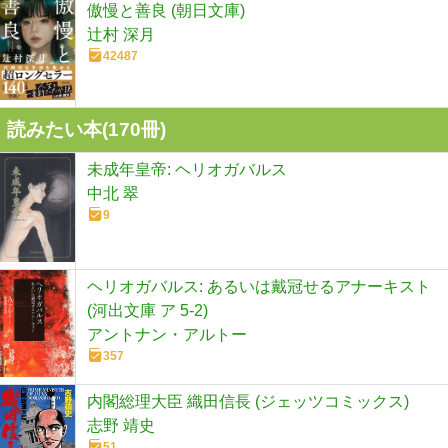
傲慢と善良 (朝日文庫)
辻村 深月
42487
読みたい本(
170
冊)
未成年皇帝: ヘリオガバルス
中北 翠
9
ヘリオガバルス: あるいは戴冠せるアナーキスト
(河出文庫 ア 5-2)
アントナン・アルトー
357
内閣総理大臣 織田信長 (ジェッツコミックス)
志野 靖史
51