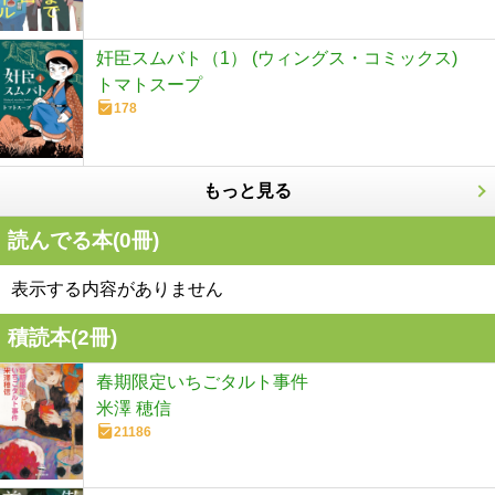
奸臣スムバト（1） (ウィングス・コミックス)
トマトスープ
178
もっと見る
読んでる本(
0
冊)
表示する内容がありません
積読本(
2
冊)
春期限定いちごタルト事件
米澤 穂信
21186