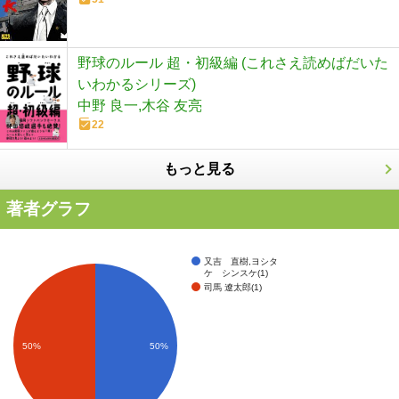
野球のルール 超・初級編 (これさえ読めばだいた
いわかるシリーズ)
中野 良一,木谷 友亮
22
もっと見る
著者グラフ
又吉 直樹,ヨシタ
ケ シンスケ(1)
司馬 遼太郎(1)
50%
50%