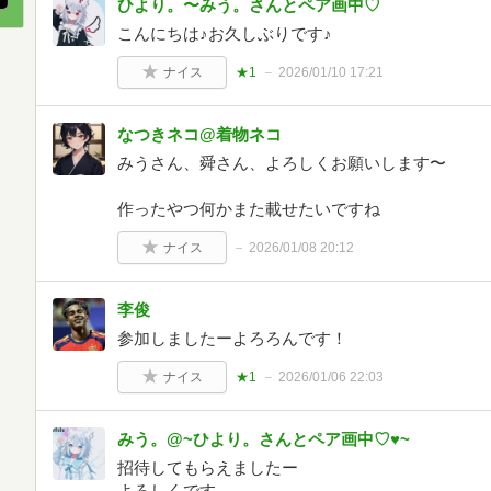
ひより。〜みう。さんとペア画中♡
こんにちは♪お久しぶりです♪
ナイス
★1
2026/01/10 17:21
なつきネコ@着物ネコ
みうさん、舜さん、よろしくお願いします〜
作ったやつ何かまた載せたいですね
ナイス
2026/01/08 20:12
李俊
参加しましたーよろろんです！
ナイス
★1
2026/01/06 22:03
みう。@~ひより。さんとペア画中♡♥︎~
招待してもらえましたー
よろしくです