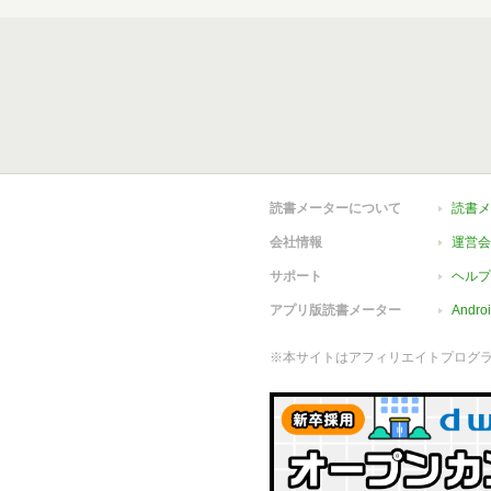
読書メーターについて
読書メ
会社情報
運営会
サポート
ヘルプ
アプリ版読書メーター
Andr
※本サイトはアフィリエイトプログ