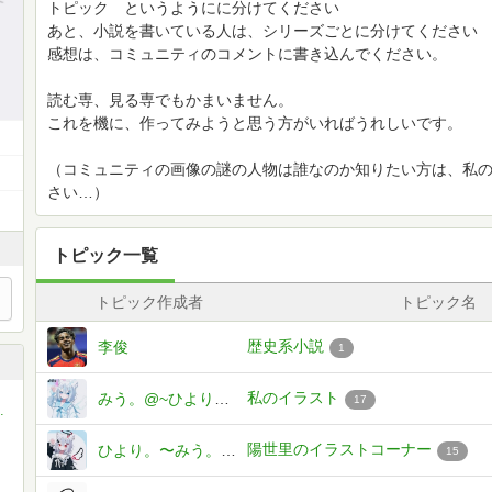
トピック というようにに分けてください
あと、小説を書いている人は、シリーズごとに分けてください
感想は、コミュニティのコメントに書き込んでください。
読む専、見る専でもかまいません。
これを機に、作ってみようと思う方がいればうれしいです。
（コミュニティの画像の謎の人物は誰なのか知りたい方は、私
さい…）
トピック一覧
トピック作成者
トピック名
歴史系小説
李俊
1
私のイラスト
みう。@~ひより。さんとペア画中♡♥︎~
17
ア画中♡♥︎~
陽世里のイラストコーナー
ひより。〜みう。さんとペア画中♡
15