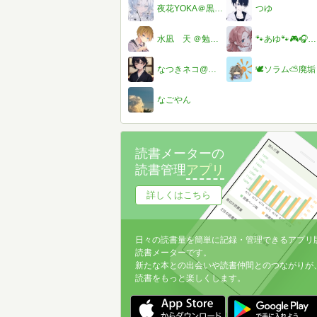
夜花YOKA＠黒歴史語ることに、、、、、
つゆ
水凪 天 ＠勉強に集中したい ＠自分に自信を持つ
🐾あゆ🐾🎮🎧＠美月とペア画ちゅー！
なつきネコ@着物ネコ
🕊‎ソラム⛅廃垢
なごやん
読書メーターの
読書管理
アプリ
詳しくはこちら
日々の読書量を簡単に記録・管理できるアプリ
読書メーターです。
新たな本との出会いや読書仲間とのつながりが
読書をもっと楽しくします。