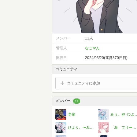
メンバー
11人
管理人
なごやん
開設日
2024/03/20(運営870日目)
コミュニティ
コミュニティに参加
メンバー
11
李俊
みう。@~ひより。さんとペ
ひより。〜みう。さんとペア画中♡
海 フリーレンです。＾＾。〈〈みるくん＆シマさんとペア画中〜〉