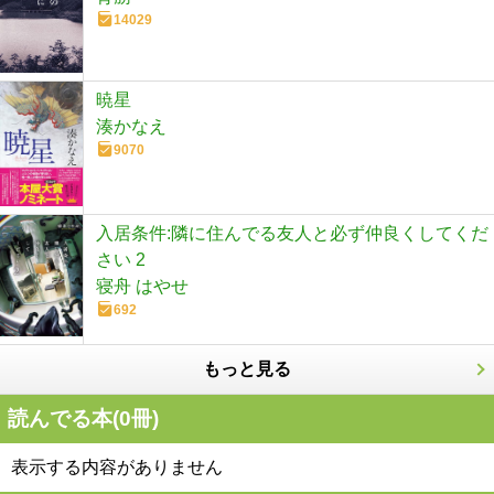
14029
暁星
湊かなえ
9070
入居条件:隣に住んでる友人と必ず仲良くしてくだ
さい 2
寝舟 はやせ
692
もっと見る
読んでる本(
0
冊)
表示する内容がありません