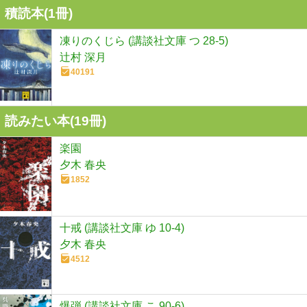
積読本(
1
冊)
凍りのくじら (講談社文庫 つ 28-5)
辻村 深月
40191
読みたい本(
19
冊)
楽園
夕木 春央
1852
十戒 (講談社文庫 ゆ 10-4)
夕木 春央
4512
爆弾 (講談社文庫 こ 90-6)