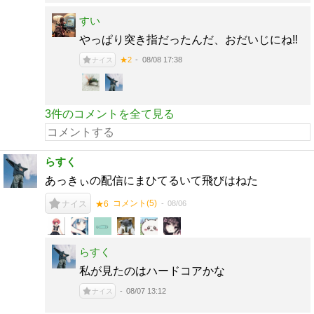
すい
やっぱり突き指だったんだ、おだいじにね‼️
08/08 17:38
★2
ナイス
3件のコメントを全て見る
らすく
あっきぃの配信にまひてるいて飛びはねた
コメント(
5
)
08/06
ナイス
★6
らすく
私が見たのはハードコアかな
08/07 13:12
ナイス