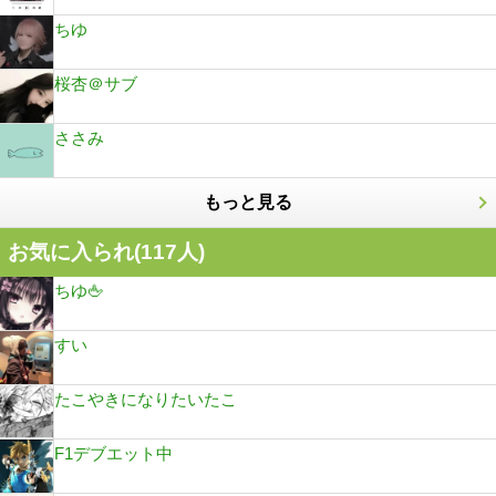
ちゆ
桜杏＠サブ
ささみ
もっと見る
お気に入られ(
117
人)
ちゆ🖕
すい
たこやきになりたいたこ
F1デブエット中