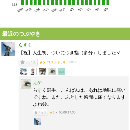
318
7/24
7/30
8/5
7/20
7/26
8/1
8/7
7/22
7/28
8/3
8/9
最近のつぶやき
らすく
【祝】人生初、ついにつき指（多分）しました🎉
コメント(
3
)
08/08
ナイス
★5
えか
らすく選手、こんばんは。あれは地味に痛い
ですね。また、ふとした瞬間に痛くなります
よね😖。
08/08 17:35
★1
ナイス