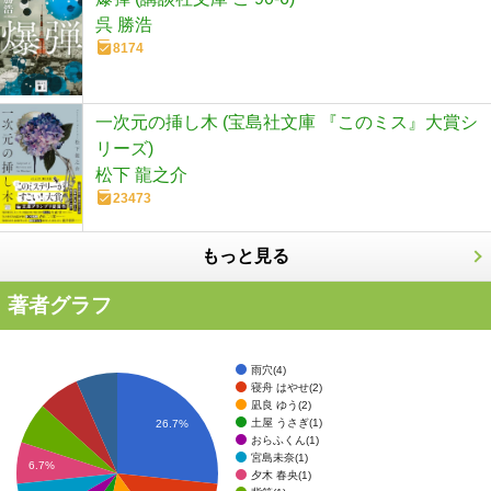
呉 勝浩
8174
一次元の挿し木 (宝島社文庫 『このミス』大賞シ
リーズ)
松下 龍之介
23473
もっと見る
著者グラフ
雨穴(4)
寝舟 はやせ(2)
凪良 ゆう(2)
土屋 うさぎ(1)
26.7%
おらふくん(1)
宮島未奈(1)
6.7%
夕木 春央(1)