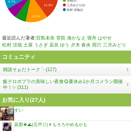
背筋(1)
6.7%
三月みどり(1)
13.3%
松村 涼哉(1)
13.3%
最近読んだ著者:
宮島未奈
背筋
湊かなえ
寝舟 はやせ
松村 涼哉
土屋 うさぎ
凪良 ゆう
夕木 春央
雨穴
三月みどり
コミュニティ
雑談そぉだトーク ´- (127)
飯テロポプラの美味しい夜食😋夏休み1か月コメラン開催
中！✨ (311)
お気に入り(
27
人)
すい
凪那🍀🌊(元💭🍞)＃もそろやめるかも