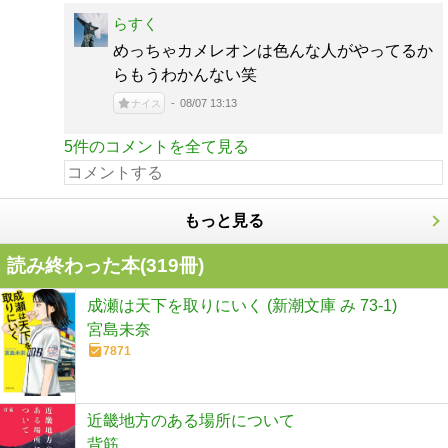
らすく
めっちゃカメレオンは色んな人がやってるか
らもうわかんない笑
08/07 13:13
ナイス
5件のコメントを全て見る
もっと見る
読み終わった本(
319
冊)
成瀬は天下を取りにいく (新潮文庫 み 73-1)
宮島未奈
7871
近畿地方のある場所について
背筋