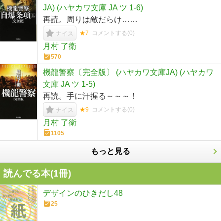
JA) (ハヤカワ文庫 JA ツ 1-6)
再読。周りは敵だらけ……
★7
コメントする(
0
)
ナイス
月村 了衛
570
機龍警察〔完全版〕 (ハヤカワ文庫JA) (ハヤカワ
文庫 JA ツ 1-5)
再読。手に汗握る～～～！
★9
コメントする(
0
)
ナイス
月村 了衛
1105
もっと見る
読んでる本(
1
冊)
デザインのひきだし48
25