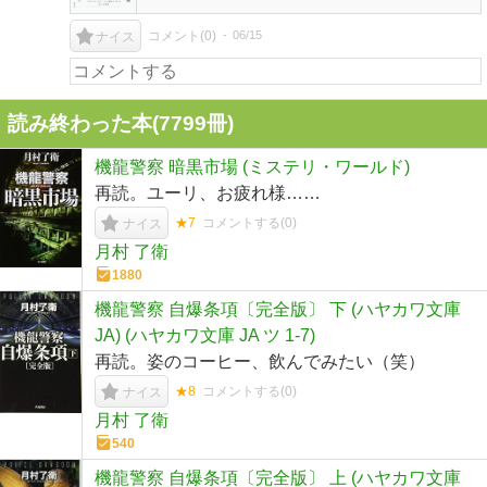
コメント(
0
)
06/15
ナイス
読み終わった本(
7799
冊)
機龍警察 暗黒市場 (ミステリ・ワールド)
再読。ユーリ、お疲れ様……
★7
コメントする(
0
)
ナイス
月村 了衛
1880
機龍警察 自爆条項〔完全版〕 下 (ハヤカワ文庫
JA) (ハヤカワ文庫 JA ツ 1-7)
再読。姿のコーヒー、飲んでみたい（笑）
★8
コメントする(
0
)
ナイス
月村 了衛
540
機龍警察 自爆条項〔完全版〕 上 (ハヤカワ文庫