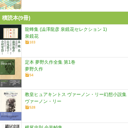
積読本(
9
冊)
龍蜂集 (澁澤龍彦 泉鏡花セレクション 1)
泉鏡花
103
定本 夢野久作全集 第1巻
夢野久作
54
教皇ヒュアキントス ヴァーノン・リー幻想小説集
ヴァーノン・リー
528
横尾忠則 全装幀集