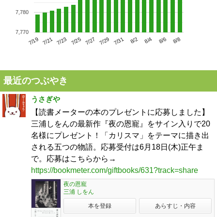
7,780
7,770
7/23
7/29
8/4
7/19
7/25
7/31
8/6
7/21
7/27
8/2
8/8
最近のつぶやき
うさぎや
【読書メーターの本のプレゼントに応募しました】
三浦しをんの最新作『夜の恩寵』をサイン入りで20
名様にプレゼント！「カリスマ」をテーマに描き出
される五つの物語。応募受付は6月18日(木)正午ま
で。応募はこちらから→
https://bookmeter.com/giftbooks/631?track=share
夜の恩寵
三浦 しをん
本を登録
あらすじ・内容