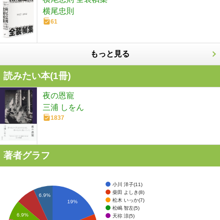
横尾忠則
61
もっと見る
読みたい本(
1
冊)
夜の恩寵
三浦 しをん
1837
著者グラフ
小川 洋子(11)
柴田 よしき(8)
6.9%
松木 いっか(7)
19%
松嶋 智左(5)
6.9%
天祢 涼(5)