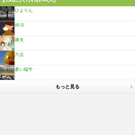
ひよりん
W-G
康夫
六点
蒼い猛牛
もっと見る