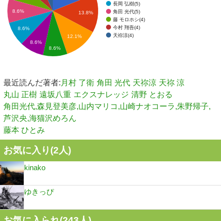
長岡 弘樹(5)
8.6%
角田 光代(5)
13.8%
藤 モロホシ(4)
今村 翔吾(4)
8.6%
天祢涼(4)
12.1%
8.6%
8.6%
最近読んだ著者:
月村 了衛
角田 光代
天祢涼
天祢 涼
丸山 正樹
遠坂八重
エクスナレッジ
清野 とおる
角田光代,森見登美彦,山内マリコ,山崎ナオコーラ,朱野帰子,
芦沢央,海猫沢めろん
藤本 ひとみ
お気に入り(
2
人)
kinako
ゆきっぴ
お気に入られ(
243
人)