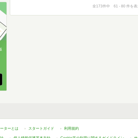
全173件中 61 - 80 件を
版
、
ーターとは
スタートガイド
利用規約