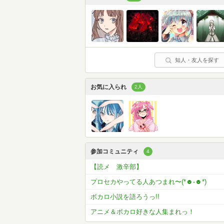
知人・友人を探す
お気に入られ
2人
参加コミュニティ
4
【読メ 激辛部】
プロセカやってる人あつまれ〜(*☻-☻*)
ボカロ小説を語ろうっ!!
アニメ＆ボカロ好きな人集まれっ！