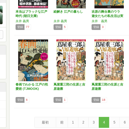
本当はブラックな江戸
絵解き 江戸の暮らし
吉原の舞台裏のウラ
時代 (朝日文庫)
遊女たちの私生活は実
は○…
永井 義男
永井 義男
永井 義男
登録
77
登録
5
登録
3
春画でわかる 江戸の性
蔦屋重三郎の生涯と吉
蔦屋重三郎の生涯と吉
愛術 (TJMOOK)
原遊廓
原遊廓
登録
6
登録
1
登録
18
最初
前
1
2
3
4
5
6