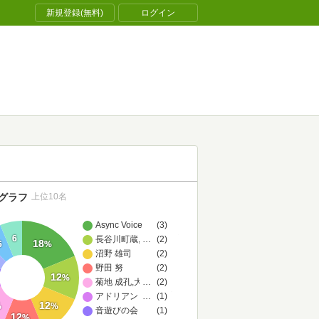
新規登録(無料)
ログイン
グラフ
上位10名
Async Voice
(3)
6
長谷川町蔵,大和田俊之
…
(2)
18
6
%
沼野 雄司
(2)
野田 努
(2)
12
%
菊地 成孔,大谷 能生
…
(2)
アドリアン・ダウプ
…
(1)
12
%
%
音遊びの会
(1)
12
%