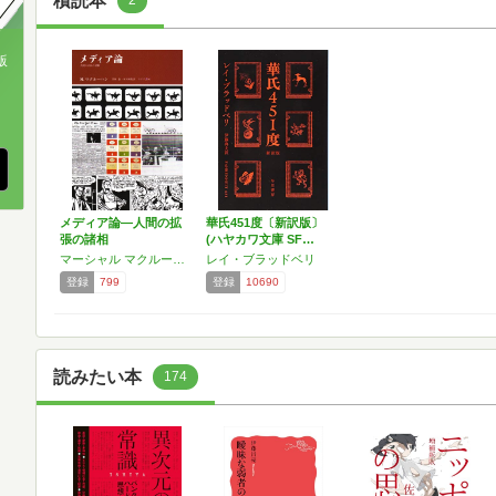
積読本
2
版
、
メディア論―人間の拡
華氏451度〔新訳版〕
張の諸相
(ハヤカワ文庫 SF…
マーシャル マクルーハン
レイ・ブラッドベリ
登録
799
登録
10690
読みたい本
174