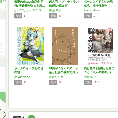
og.com/
表現の自由vs知的財産
超入門 ボブ・ディラン
ボーカロイド文化の現
権: 著作権が自由を殺…
(知恵の森文庫)
在地：海外特集号
ケンブリュー マクロード
中山 康樹
Async Voice
登録
17
登録
40
登録
1
ボーカロイド文化の現
即興がつなぐ未来 音
脳と音楽 (基礎から身に
在地
楽と社会の狭間でおっ
つく「大人の教養」)
とっと
Async Voice
音遊びの会
伊藤 浩介
登録
11
登録
26
登録
192