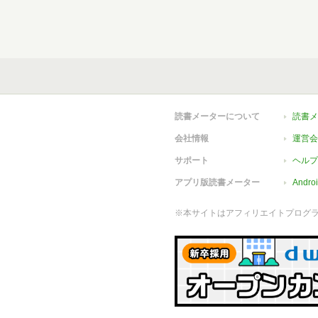
読書メーターについて
読書メ
会社情報
運営会
サポート
ヘルプ
アプリ版読書メーター
Andr
※本サイトはアフィリエイトプログ