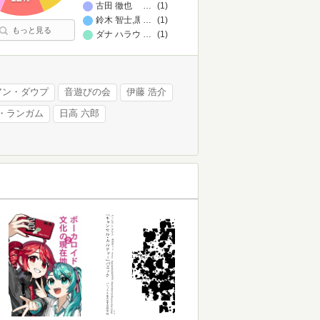
古田 徹也 児玉 聡,神島 裕子 立花 幸司,岡野 八代 ブ
…
(1)
鈴木 智士,黒杉 研而,久保 景
…
(1)
もっと見る
ダナ ハラウェイ,巽 孝之
…
(1)
アン・ダウプ
音遊びの会
伊藤 浩介
・ランガム
日高 六郎