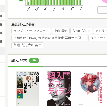
50074
7/21
7/24
7/27
7/30
8/2
8/5
8/8
冊
最近読んだ著者
冊
ケンブリュー マクロード
中山 康樹
Async Voice
アドリ
冊
大和田俊之(編著),柳樂光隆,南田勝也,冨田ラボ(冨田恵一),渡辺志保,挾間美帆,増田聡,細馬宏通,永冨真梨,輪島裕介
リチャード
冊
菊地 成孔,大谷 能生
読んだ本
169