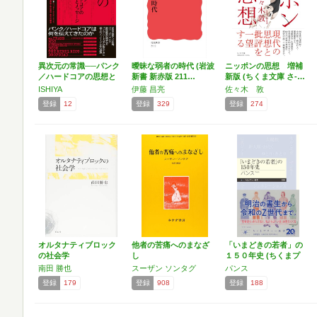
異次元の常識──パンク
曖昧な弱者の時代 (岩波
ニッポンの思想 増補
／ハードコアの思想と
新書 新赤版 211…
新版 (ちくま文庫 さ-…
メ…
ISHIYA
伊藤 昌亮
佐々木 敦
登録
12
登録
329
登録
274
オルタナティブロック
他者の苦痛へのまなざ
「いまどきの若者」の
の社会学
し
１５０年史 (ちくまプ
リ…
南田 勝也
スーザン ソンタグ
パンス
登録
179
登録
908
登録
188