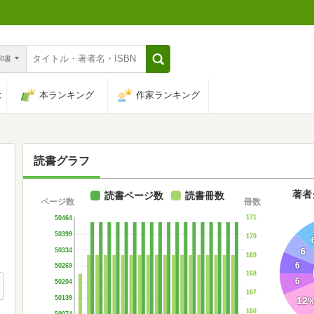
n和書
は
本ランキング
作家ランキング
読書グラフ
著者
読書ページ数
読書冊数
ページ数
冊数
171
50464
50399
170
50334
6
169
6
50269
168
6
50204
167
50139
12
166