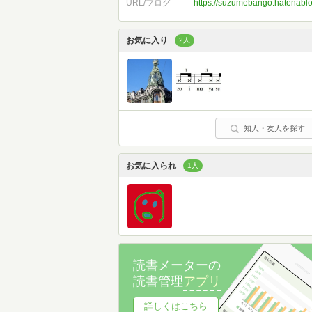
URL/ブログ
https://suzumebango.hatenabl
お気に入り
2人
知人・友人を探す
お気に入られ
1人
読書メーターの
読書管理
アプリ
詳しくはこちら