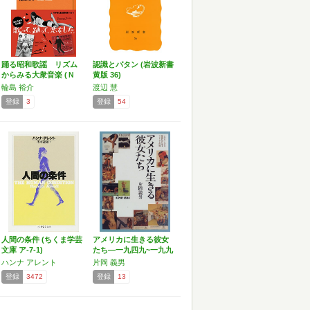
踊る昭和歌謡 リズム
認識とパタン (岩波新書
からみる大衆音楽 (Ｎ
黄版 36)
Ｈ…
輪島 裕介
渡辺 慧
登録
3
登録
54
人間の条件 (ちくま学芸
アメリカに生きる彼女
文庫 ア-7-1)
たち―一九四九~一九九
五…
ハンナ アレント
片岡 義男
登録
3472
登録
13