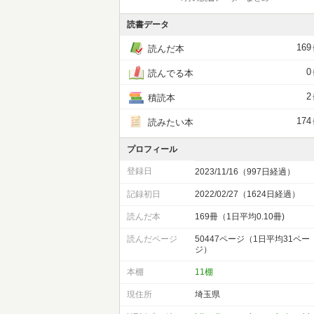
読書データ
169
読んだ本
0
読んでる本
2
積読本
174
読みたい本
プロフィール
登録日
2023/11/16（997日経過）
記録初日
2022/02/27（1624日経過）
読んだ本
169冊（1日平均0.10冊)
読んだページ
50447ページ（1日平均31ペー
ジ）
本棚
11棚
現住所
埼玉県