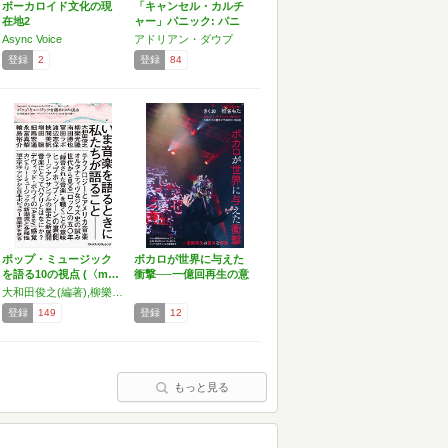
ボーカロイド文化の現
「キャンセル・カルチ
在地2
ャー」パニック: パニ
ッ…
Async Voice
アドリアン・ダウプ
登録
2
登録
84
ポップ・ミュージック
ボカロが世界に与えた
を語る10の視点 (〈m…
衝撃──一億回再生の意
外…
大和田俊之(編著),柳樂光隆,南田勝也,冨田ラボ(冨田恵一),渡辺志保,挾間美帆,増田聡,細馬宏通,永冨真梨,輪島裕介
登録
149
登録
12
もっと見る