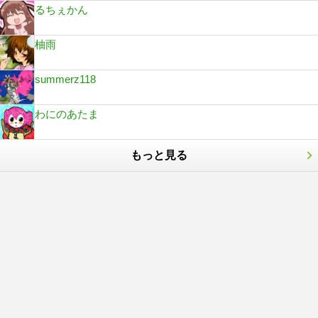
るちぇかん
柚雨
summerz118
わにのあたま
もっと見る