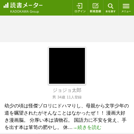
ログイン
新規登録
本を探
ジョジョ太郎
男
34歳
11人登録
幼少の頃は怪傑ゾロリにドハマりし、母親から文学少年の
道を嘱望されたがそんなことはなかったぜ！！ 漫画大好
き漫画脳。 分厚い本は漬物石。 国語力に不安を覚え、手
を出す本は箪笥の肥やし。 休…
→続きを読む