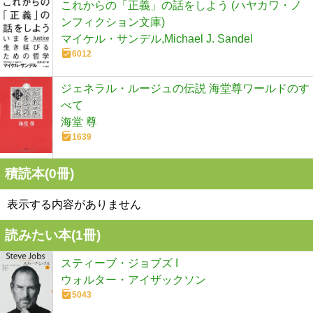
これからの「正義」の話をしよう (ハヤカワ・ノ
ンフィクション文庫)
マイケル・サンデル,Michael J. Sandel
6012
ジェネラル・ルージュの伝説 海堂尊ワールドのす
べて
海堂 尊
1639
積読本(
0
冊)
表示する内容がありません
読みたい本(
1
冊)
スティーブ・ジョブズ I
ウォルター・アイザックソン
5043