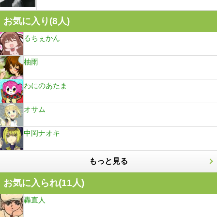
お気に入り(
8
人)
るちぇかん
柚雨
わにのあたま
オサム
中岡ナオキ
もっと見る
お気に入られ(
11
人)
轟直人