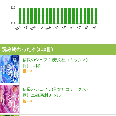
112
111
7/22
7/28
8/3
7/18
7/24
7/30
8/5
7/20
7/26
8/1
8/7
読み終わった本(
112
冊)
信長のシェフ 4 (芳文社コミックス)
梶川 卓郎
850
信長のシェフ 3 (芳文社コミックス)
梶川卓郎,西村ミツル
945