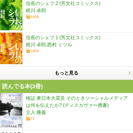
信長のシェフ 2 (芳文社コミックス)
梶川 卓郎
1050
信長のシェフ 1 (芳文社コミックス)
梶川 卓郎,西村 ミツル
1455
もっと見る
読んでる本(
3
冊)
検証 東日本大震災 そのときソーシャルメディア
は何を伝えたか? (ディスカヴァー携書)
立入 勝義
72