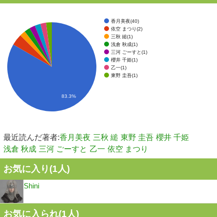
香月美夜(40)
依空 まつり(2)
三秋 縋(1)
浅倉 秋成(1)
三河 ごーすと(1)
櫻井 千姫(1)
乙一(1)
東野 圭吾(1)
83.3%
最近読んだ著者:
香月美夜
三秋 縋
東野 圭吾
櫻井 千姫
浅倉 秋成
三河 ごーすと
乙一
依空 まつり
お気に入り(
1
人)
Shini
お気に入られ(
1
人)