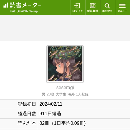
ログイン
新規登録
本を探
seseragi
男
23歳
大学生
海外
1人登録
記録初日
2024/02/11
経過日数
911日経過
読んだ本
82冊（1日平均0.09冊)