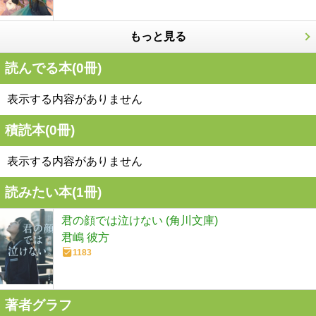
もっと見る
読んでる本(
0
冊)
表示する内容がありません
積読本(
0
冊)
表示する内容がありません
読みたい本(
1
冊)
君の顔では泣けない (角川文庫)
君嶋 彼方
1183
著者グラフ